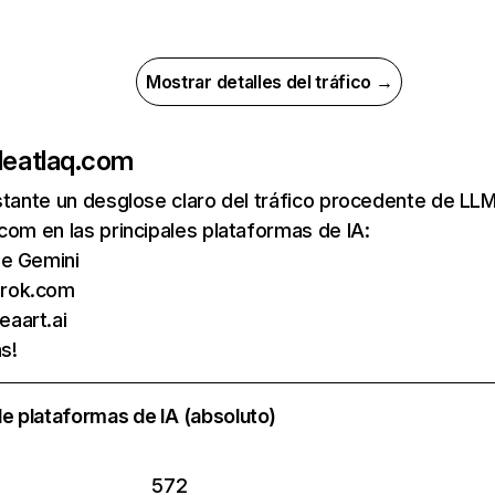
Mostrar detalles del tráfico →
de
atlaq.com
nstante un desglose claro del tráfico procedente de 
com en las principales plataformas de IA:
de Gemini
grok.com
aart.ai
s!
e plataformas de IA (absoluto)
572