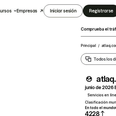
ursos
Empresas
Iniciar sesión
Registrarse
Comprueba el trá
Principal
/
atlaq.c
Todos los d
atlaq
junio de 2026 
Servicios en lín
Clasificación mun
En todo el mundo
4228