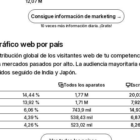
12,07 M
Consigue información de marketing →
10 veces más información diaria. ¡Gratis!
ráfico web por país
stribución global de los visitantes web de tu competen
 mercados pasados por alto. La audiencia mayoritaria
dos seguido de India y Japón.
Todos los aparatos
Escr
14,44 %
1,77 M
20,0
13,92 %
1,71 M
7,9
6,06 %
743,9 mil
14,9
4,39 %
538,43 mil
6,8
4,26 %
523,02 mil
8,2