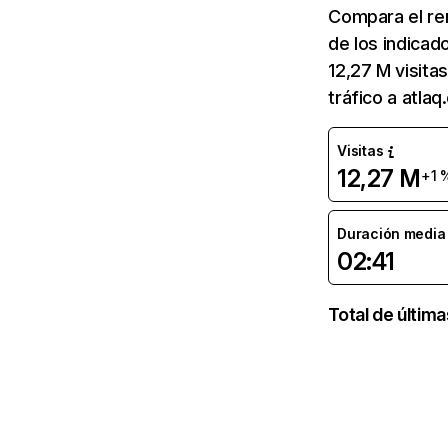
Compara el re
de los indicad
12,27 M visita
tráfico a atla
Visitas
12,27 M
+1 
Duración media d
02:41
Total de últim