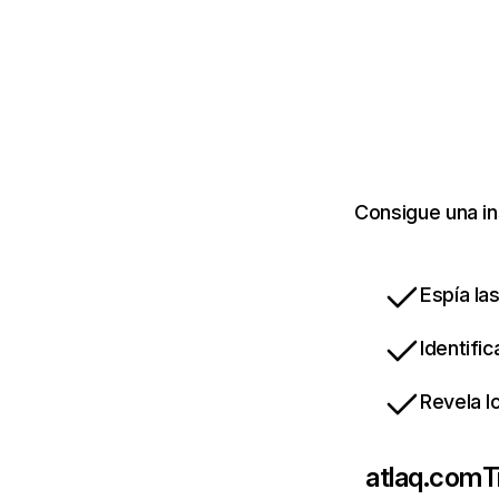
Consigue una in
Espía la
Identifi
Revela l
atlaq.com
T