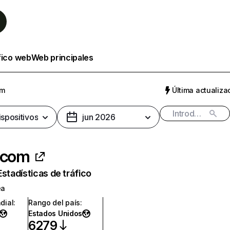
fico web
Web principales
om
Última actualizac
ispositivos
jun 2026
.com
Estadísticas de tráfico
ea
dial
:
Rango del país
:
Estados Unidos
6279