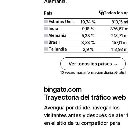
Alemania.
Todos los a
País
Estados Unidos
19,74 %
810,15 mi
India
9,18 %
376,67 m
Alemania
5,33 %
218,71 mi
Brasil
3,83 %
157,11 mi
Tailandia
2,9 %
118,98 mi
Ver todos los países →
10 veces más información diaria. ¡Gratis!
bingato.com
Trayectoria del tráfico web
Averigua por dónde navegan los
visitantes antes y después de aterr
en el sitio de tu competidor para