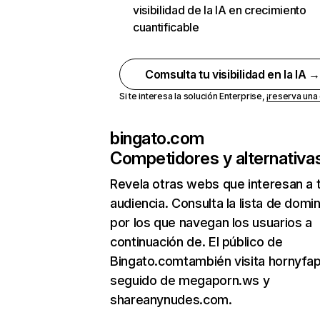
visibilidad de la IA en crecimiento
cuantificable
Comsulta tu visibilidad en la IA 
Si te interesa la solución Enterprise,
¡reserva un
bingato.com
Competidores y alternativa
Revela otras webs que interesan a 
audiencia. Consulta la lista de domi
por los que navegan los usuarios a
continuación de. El público de
Bingato.comtambién visita hornyfap
seguido de megaporn.ws y
shareanynudes.com.