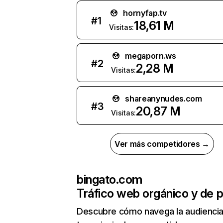
hornyfap.tv
#
1
18,61 M
Visitas:
megaporn.ws
#
2
2,28 M
Visitas:
shareanynudes.com
#
3
20,87 M
Visitas:
Ver más competidores →
bingato.com
Tráfico web orgánico y de 
Descubre cómo navega la audienci