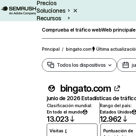
Precios
Soluciones
Recursos
Empresas
Comprueba el tráfico web
Web principale
Principal
/
bingato.com
Última actualizació
Todos los dispositivos
j
bingato.com
junio de 2026 Estadísticas de tráfic
Clasificación mundial
:
Rango del país
:
En todo el mundo
Estados Unidos
13.023
12.962
Visitas
Puntuación de