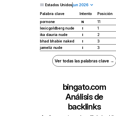
Estados Unidos
jun 2026
Palabra clave
Intento
Posición
pornone
11
N
lexicgoldberg nude
1
I
ika dauria nude
2
I
bhad bhabie naked
3
I
jameliz nude
3
I
Ver todas las palabras clave →
bingato.com
Análisis de
backlinks