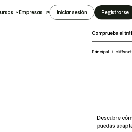
ursos
Empresas
Iniciar sesión
Registrarse
Comprueba el trá
Principal
/
cliffsno
Descubre cómo
puedas adapta