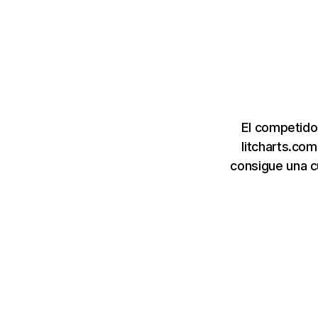
El competido
litcharts.co
consigue una c