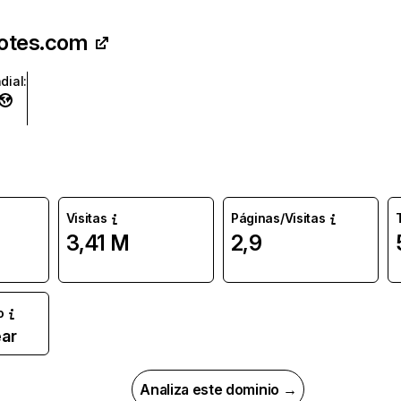
otes.com
dial
:
Visitas
Páginas/Visitas
3,41 M
2,9
o
ar
Analiza este dominio →