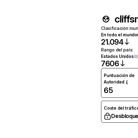
cliff
Clasificación mun
En todo el mundo
21.094
Rango del país
:
Estados Unidos
7606
Puntuación de
Autoridad
65
Coste del tráfic
Desbloque