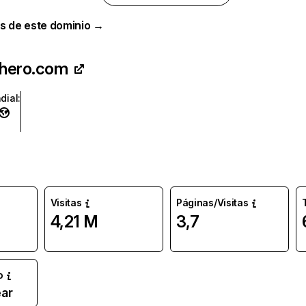
s de este dominio →
hero.com
dial
:
Visitas
Páginas/Visitas
4,21 M
3,7
o
ar