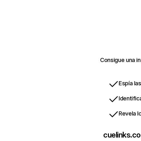
Consigue una in
Espía la
Identifi
Revela l
cuelinks.c