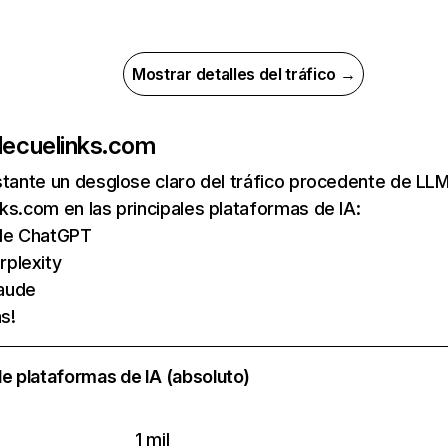
Mostrar detalles del tráfico →
de
cuelinks.com
nstante un desglose claro del tráfico procedente de 
ks.com en las principales plataformas de IA:
s de ChatGPT
rplexity
aude
s!
e plataformas de IA (absoluto)
1 mil