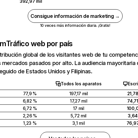
392,97 mil
Consigue información de marketing →
10 veces más información diaria. ¡Gratis!
om
Tráfico web por país
stribución global de los visitantes web de tu competen
 mercados pasados por alto. La audiencia mayoritaria
seguido de Estados Unidos y Filipinas.
Todos los aparatos
Escri
77,9 %
197,17 mil
21,7
6,82 %
17,27 mil
74,7
6,72 %
17 mil
100,
2,26 %
5,72 mil
3,64
1,23 %
3,1 mil
76,9