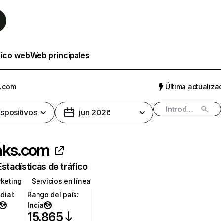
fico web
Web principales
s.com
Última actualizac
ispositivos
jun 2026
nks.com
Estadísticas de tráfico
rketing
Servicios en línea
dial
:
Rango del país
:
India
15.865