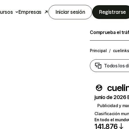
ursos
Empresas
Iniciar sesión
Registrarse
Comprueba el trá
Principal
/
cuelink
Todos los d
cueli
junio de 2026 
Publicidad y ma
Clasificación mun
En todo el mundo
141.876