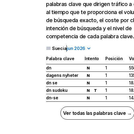
palabras clave que dirigen tráfico a 
al tiempo que te proporciona el vo
de búsqueda exacto, el coste por cli
intención de búsqueda y el nivel de
competencia de cada palabra clave
Suecia
jun 2026
Palabra clave
Intento
Posición
Vo
dn
1
55
N
dagens nyheter
1
13
N
dn se
1
18
N
dn sudoku
1
18
N
T
dn-se
1
14
N
Ver todas las palabras clave →