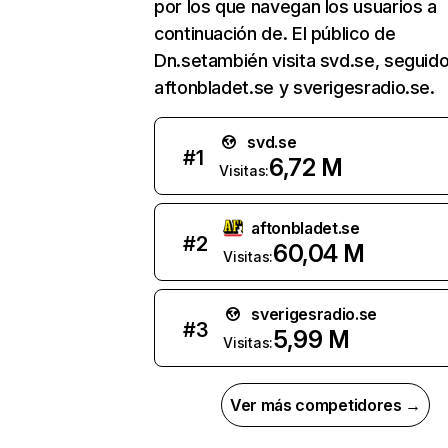
por los que navegan los usuarios a
continuación de. El público de
Dn.setambién visita svd.se, seguid
aftonbladet.se y sverigesradio.se.
svd.se
#
1
6,72 M
Visitas:
aftonbladet.se
#
2
60,04 M
Visitas:
sverigesradio.se
#
3
5,99 M
Visitas:
Ver más competidores →