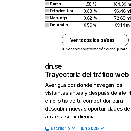
Suiza
1,58 %
184,39 m
Estados Unidos
0,83 %
96,46 mi
Noruega
0,62 %
72,63 mi
Finlandia
0,59 %
69,14 mi
Ver todos los países →
10 veces más información diaria. ¡Gratis!
dn.se
Trayectoria del tráfico web
Averigua por dónde navegan los
visitantes antes y después de aterr
en el sitio de tu competidor para
descubrir nuevas oportunidades de
atraer a su audiencia.
Escritorio
jun 2026