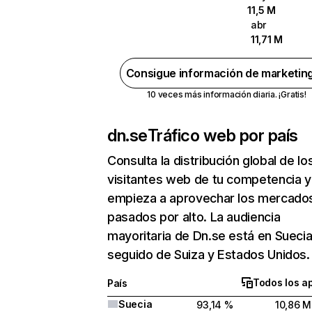
11,5 M
abr
11,71 M
Consigue información de marketin
10 veces más información diaria. ¡Gratis!
dn.se
Tráfico web por país
Consulta la distribución global de lo
visitantes web de tu competencia y
empieza a aprovechar los mercado
pasados por alto. La audiencia
mayoritaria de Dn.se está en Sueci
seguido de Suiza y Estados Unidos.
Todos los a
País
Suecia
93,14 %
10,86 M