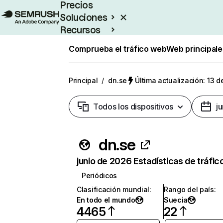
Precios
Soluciones
Recursos
Empresas
Comprueba el tráfico web
Web principale
Principal
/
dn.se
Última actualización: 13 d
Todos los dispositivos
j
dn.se
junio de 2026 Estadísticas de tráfic
Periódicos
Clasificación mundial
:
Rango del país
:
En todo el mundo
Suecia
4465
22