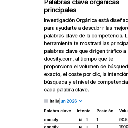
Palabras clave orgánicas
principales
Investigación Orgánica
está diseña
para ayudarte a descubrir las mejor
palabras clave de la competencia. L
herramienta te mostrará las princip
palabras clave que dirigen tráfico a
docsity.com, al tiempo que te
proporciona el volumen de búsque
exacto, el coste por clic, la intenció
búsqueda y el nivel de competencia
cada palabra clave.
Italia
jun 2026
Palabra clave
Intento
Posición
Vol
docsity
1
90.5
N
T
doccity
1
190
N
T