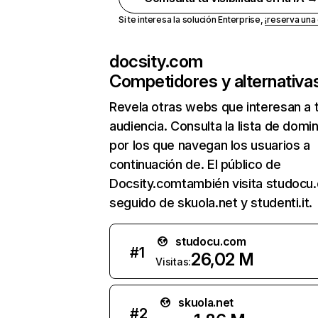
Si te interesa la solución Enterprise,
¡reserva un
docsity.com
Competidores y alternativa
Revela otras webs que interesan a 
audiencia. Consulta la lista de domi
por los que navegan los usuarios a
continuación de. El público de
Docsity.comtambién visita studocu
seguido de skuola.net y studenti.it.
studocu.com
#
1
26,02 M
Visitas:
skuola.net
#
2