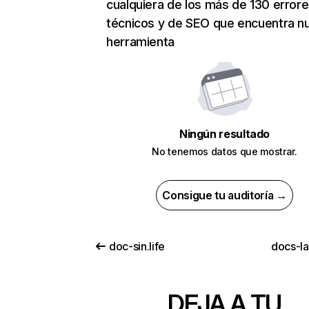
cualquiera de los más de 130 error
técnicos y de SEO que encuentra n
herramienta
Ningún resultado
No tenemos datos que mostrar.
Consigue tu auditoría →
doc-sin.life
docs-l
DEJA A TU