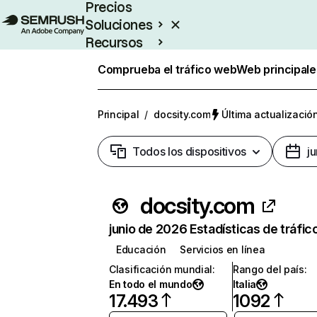
Precios
Soluciones
Recursos
Empresas
Comprueba el tráfico web
Web principale
Principal
/
docsity.com
Última actualización
Todos los dispositivos
j
docsity.com
junio de 2026 Estadísticas de tráfic
Educación
Servicios en línea
Clasificación mundial
:
Rango del país
:
En todo el mundo
Italia
17.493
1092