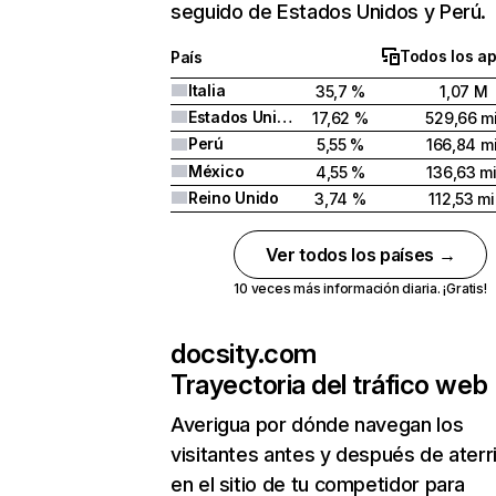
seguido de Estados Unidos y Perú.
Todos los a
País
Italia
35,7 %
1,07 M
Estados Unidos
17,62 %
529,66 mi
Perú
5,55 %
166,84 mi
México
4,55 %
136,63 mi
Reino Unido
3,74 %
112,53 mi
Ver todos los países →
10 veces más información diaria. ¡Gratis!
docsity.com
Trayectoria del tráfico web
Averigua por dónde navegan los
visitantes antes y después de aterr
en el sitio de tu competidor para