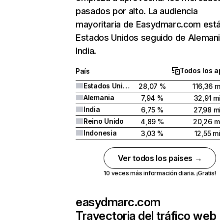
pasados por alto. La audiencia
mayoritaria de Easydmarc.com est
Estados Unidos seguido de Alemani
India.
Todos los a
País
Estados Unidos
28,07 %
116,36 m
Alemania
7,94 %
32,91 mi
India
6,75 %
27,98 mi
Reino Unido
4,89 %
20,26 mi
Indonesia
3,03 %
12,55 mi
Ver todos los países →
10 veces más información diaria. ¡Gratis!
easydmarc.com
Trayectoria del tráfico web