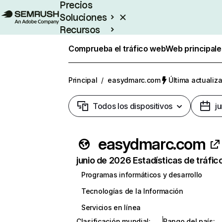
Precios
Soluciones
Recursos
Empresas
Comprueba el tráfico web
Web principale
Principal
/
easydmarc.com
Última actualiza
Todos los dispositivos
j
easydmarc.com
junio de 2026 Estadísticas de tráfic
Programas informáticos y desarrollo
Tecnologías de la Información
Servicios en línea
Clasificación mundial
:
Rango del país
: