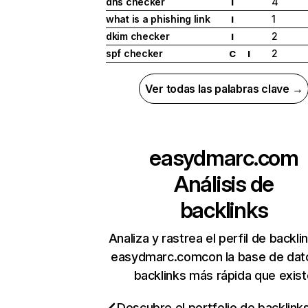
dns checker
4
I
what is a phishing link
1
I
dkim checker
2
I
spf checker
2
C
I
Ver todas las palabras clave →
easydmarc.com
Análisis de
backlinks
Analiza y rastrea el perfil de backli
easydmarc.comcon la base de dat
backlinks más rápida que exist
Descubre el portfolio de backlin