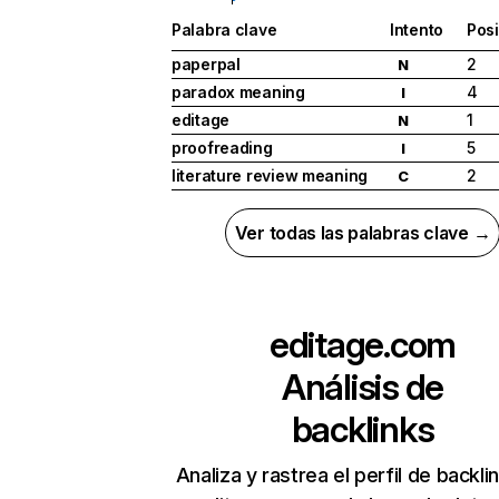
Palabra clave
Intento
Pos
paperpal
2
N
paradox meaning
4
I
editage
1
N
proofreading
5
I
literature review meaning
2
C
Ver todas las palabras clave →
editage.com
Análisis de
backlinks
Analiza y rastrea el perfil de backli