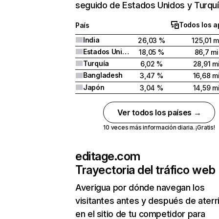
seguido de Estados Unidos y Turquí
Todos los a
País
India
26,03 %
125,01 m
Estados Unidos
18,05 %
86,7 mi
Turquía
6,02 %
28,91 mi
Bangladesh
3,47 %
16,68 mi
Japón
3,04 %
14,59 mi
Ver todos los países →
10 veces más información diaria. ¡Gratis!
editage.com
Trayectoria del tráfico web
Averigua por dónde navegan los
visitantes antes y después de aterr
en el sitio de tu competidor para