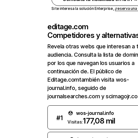
Si te interesa la solución Enterprise,
¡reserva un
editage.com
Competidores y alternativa
Revela otras webs que interesan a 
audiencia. Consulta la lista de domi
por los que navegan los usuarios a
continuación de. El público de
Editage.comtambién visita wos-
journal.info, seguido de
journalsearches.com y scimagojr.c
wos-journal.info
#
1
177,08 mil
Visitas: