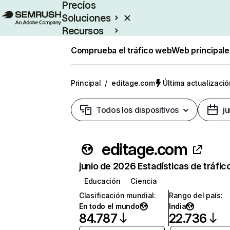
Precios
Soluciones
Recursos
Empresas
Comprueba el tráfico web
Web principale
Principal
/
editage.com
Última actualizació
Todos los dispositivos
j
editage.com
junio de 2026 Estadísticas de tráfic
Educación
Ciencia
Clasificación mundial
:
Rango del país
:
En todo el mundo
India
84.787
22.736