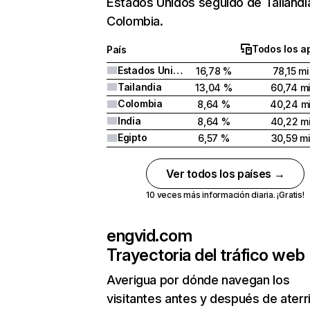
Estados Unidos seguido de Tailandi
Colombia.
Todos los a
País
Estados Unidos
16,78 %
78,15 mi
Tailandia
13,04 %
60,74 mi
Colombia
8,64 %
40,24 mi
India
8,64 %
40,22 mi
Egipto
6,57 %
30,59 mi
Ver todos los países →
10 veces más información diaria. ¡Gratis!
engvid.com
Trayectoria del tráfico web
Averigua por dónde navegan los
visitantes antes y después de aterr