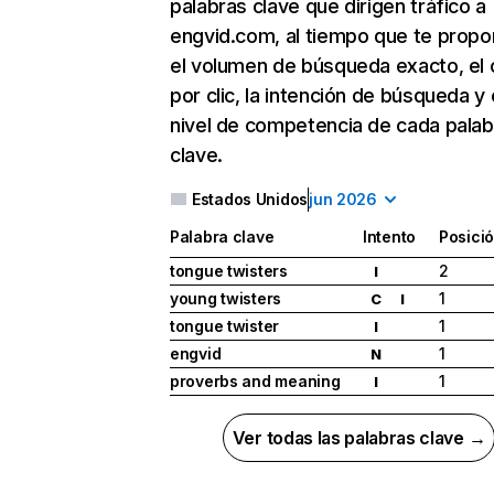
palabras clave que dirigen tráfico a
engvid.com, al tiempo que te propo
el volumen de búsqueda exacto, el 
por clic, la intención de búsqueda y 
nivel de competencia de cada palab
clave.
Estados Unidos
jun 2026
Palabra clave
Intento
Posici
tongue twisters
2
I
young twisters
1
C
I
tongue twister
1
I
engvid
1
N
proverbs and meaning
1
I
Ver todas las palabras clave →