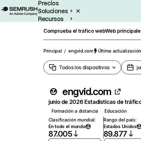
Precios
Soluciones
Recursos
Empresas
Comprueba el tráfico web
Web principale
Principal
/
engvid.com
Última actualización
Todos los dispositivos
j
engvid.com
junio de 2026 Estadísticas de tráfic
Formación a distancia
Educación
Clasificación mundial
:
Rango del país
:
En todo el mundo
Estados Unidos
87.005
89.877