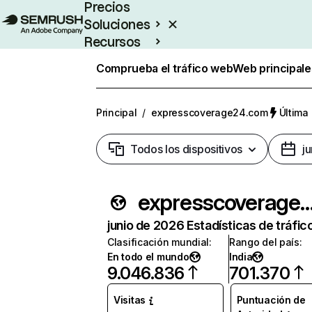
Precios
Soluciones
Recursos
Empresas
Comprueba el tráfico web
Web principale
Principal
/
expresscoverage24.com
Última 
Todos los dispositivos
j
expresscoverage24
junio de 2026 Estadísticas de tráfic
Clasificación mundial
:
Rango del país
:
En todo el mundo
India
9.046.836
701.370
Visitas
Puntuación de