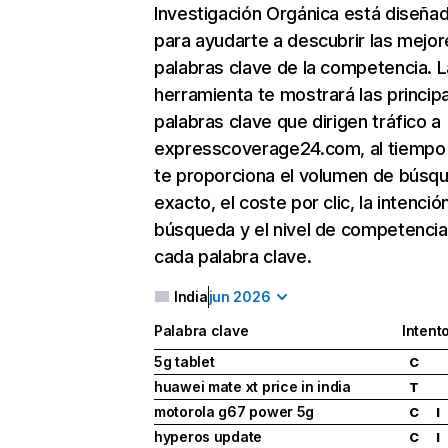
Investigación Orgánica
está diseña
para ayudarte a descubrir las mejor
palabras clave de la competencia. L
herramienta te mostrará las princip
palabras clave que dirigen tráfico a
expresscoverage24.com, al tiempo
te proporciona el volumen de búsq
exacto, el coste por clic, la intenció
búsqueda y el nivel de competencia
cada palabra clave.
India
jun 2026
Palabra clave
Intent
5g tablet
C
huawei mate xt price in india
T
motorola g67 power 5g
C
I
hyperos update
C
I