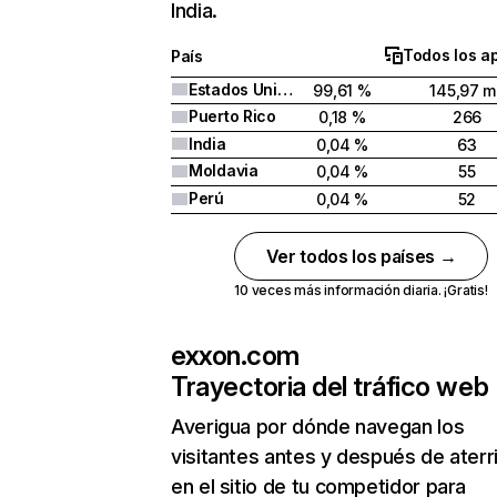
India.
Todos los a
País
Estados Unidos
99,61 %
145,97 mi
Puerto Rico
0,18 %
266
India
0,04 %
63
Moldavia
0,04 %
55
Perú
0,04 %
52
Ver todos los países →
10 veces más información diaria. ¡Gratis!
exxon.com
Trayectoria del tráfico web
Averigua por dónde navegan los
visitantes antes y después de aterr
en el sitio de tu competidor para