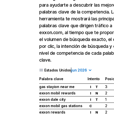
para ayudarte a descubrir las mejor
palabras clave de la competencia. L
herramienta te mostrará las princip
palabras clave que dirigen tráfico a
exxon.com, al tiempo que te propor
el volumen de búsqueda exacto, el 
por clic, la intención de búsqueda y 
nivel de competencia de cada palab
clave.
Estados Unidos
jun 2026
Palabra clave
Intento
Posi
gas stayion near me
3
I
T
exxon mobil rewards
2
I
N
exxon dale city
1
I
T
exxon mobil gas stations
2
C
exxon rewards
2
I
N