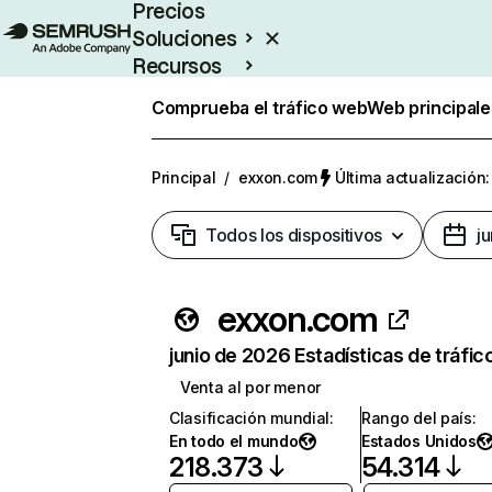
Precios
Soluciones
Recursos
Empresas
Comprueba el tráfico web
Web principale
Principal
/
exxon.com
Última actualización:
Todos los dispositivos
j
exxon.com
junio de 2026 Estadísticas de tráfic
Venta al por menor
Clasificación mundial
:
Rango del país
:
En todo el mundo
Estados Unidos
218.373
54.314