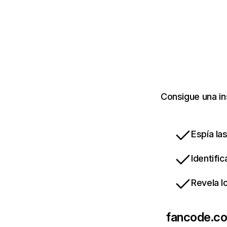
Consigue una in
Espía la
Identifi
Revela l
fancode.c