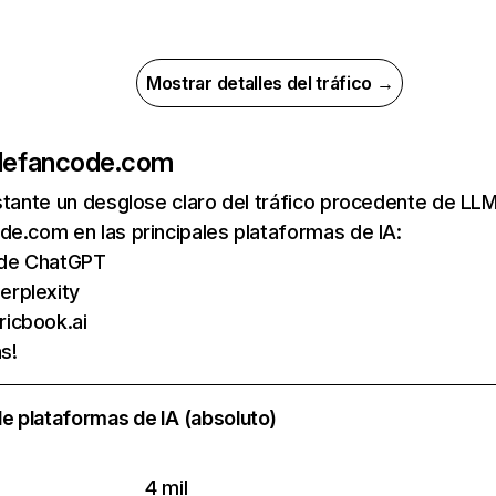
Mostrar detalles del tráfico →
de
fancode.com
nstante un desglose claro del tráfico procedente de 
e.com en las principales plataformas de IA:
s de ChatGPT
erplexity
ricbook.ai
s!
e plataformas de IA (absoluto)
4 mil