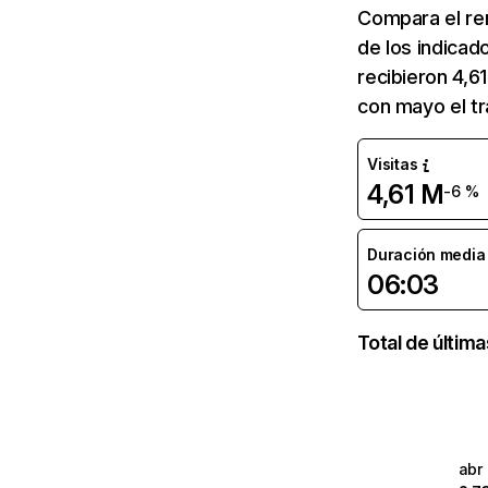
Compara el re
de los indicad
recibieron 4,6
con mayo el tr
Visitas
4,61 M
-6 %
Duración media d
06:03
Total de últim
abr