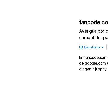
fancode.c
Averigua por d
competidor par
Escritorio
En fancode.com, 
de google.com (2
dirigen a juspay