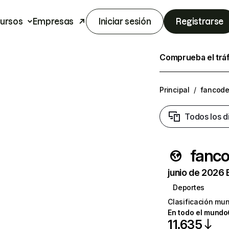
ursos
Empresas
Iniciar sesión
Registrarse
Comprueba el trá
Principal
/
fancod
Todos los d
fanc
junio de 2026 
Deportes
Clasificación mun
En todo el mundo
11.635