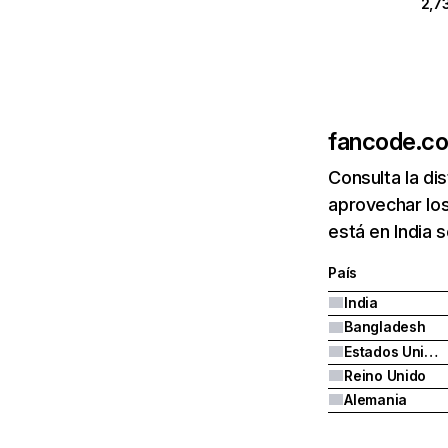
2,7
fancode.c
Consulta la di
aprovechar lo
está en India 
País
India
Bangladesh
Estados Unidos
Reino Unido
Alemania