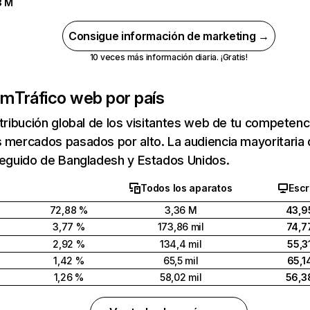
3 M
Consigue información de marketing →
10 veces más información diaria. ¡Gratis!
om
Tráfico web por país
stribución global de los visitantes web de tu competen
s mercados pasados por alto. La audiencia mayoritari
seguido de Bangladesh y Estados Unidos.
Todos los aparatos
Escr
72,88 %
3,36 M
43,9
3,77 %
173,86 mil
74,7
2,92 %
134,4 mil
55,3
1,42 %
65,5 mil
65,1
1,26 %
58,02 mil
56,3