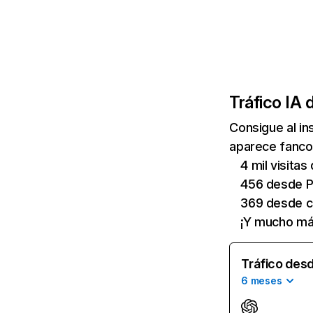
Tráfico IA 
Consigue al i
aparece fancod
4 mil visita
456 desde P
369 desde c
¡Y mucho má
Tráfico desd
6 meses