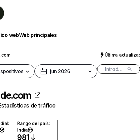
fico web
Web principales
e.com
Última actualizac
ispositivos
jun 2026
ode.com
Estadísticas de tráfico
dial
:
Rango del país
:
India
981