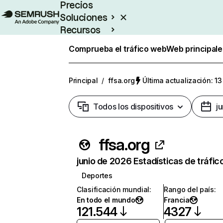
Precios
Soluciones
Recursos
Empresas
Comprueba el tráfico web
Web principale
Principal
/
ffsa.org
Última actualización: 13
Todos los dispositivos
j
ffsa.org
junio de 2026 Estadísticas de tráfic
Deportes
Clasificación mundial
:
Rango del país
:
En todo el mundo
Francia
121.544
4327