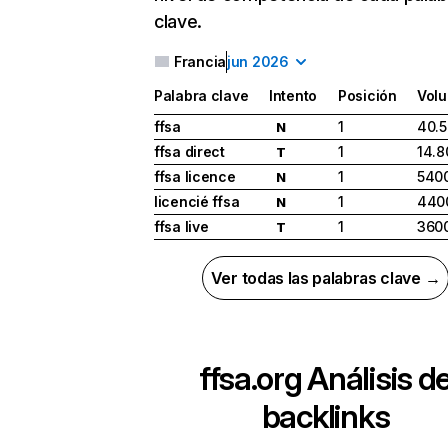
clave.
Francia
jun 2026
Palabra clave
Intento
Posición
Vol
ffsa
1
40.
N
ffsa direct
1
14.8
T
ffsa licence
1
540
N
licencié ffsa
1
440
N
ffsa live
1
360
T
Ver todas las palabras clave →
ffsa.org
Análisis d
backlinks