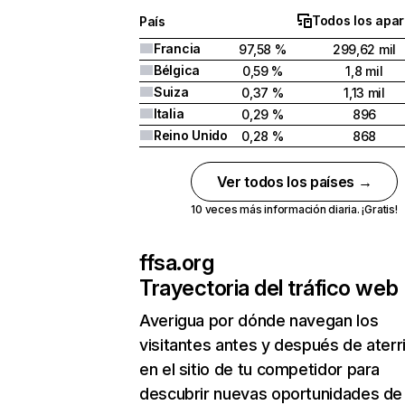
Todos los apar
País
Francia
97,58 %
299,62 mil
Bélgica
0,59 %
1,8 mil
Suiza
0,37 %
1,13 mil
Italia
0,29 %
896
Reino Unido
0,28 %
868
Ver todos los países →
10 veces más información diaria. ¡Gratis!
ffsa.org
Trayectoria del tráfico web
Averigua por dónde navegan los
visitantes antes y después de aterr
en el sitio de tu competidor para
descubrir nuevas oportunidades de