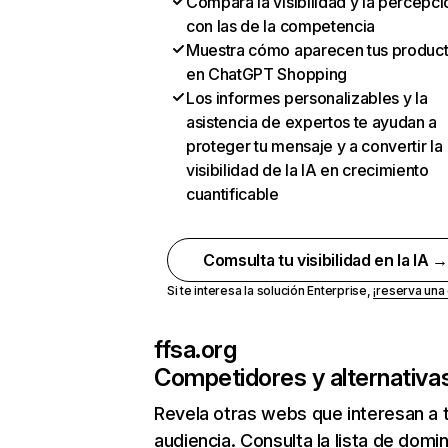
Compara la visibilidad y la percepci
con las de la competencia
Muestra cómo aparecen tus produc
en ChatGPT Shopping
Los informes personalizables y la
asistencia de expertos te ayudan a
proteger tu mensaje y a convertir la
visibilidad de la IA en crecimiento
cuantificable
Comsulta tu visibilidad en la IA 
Si te interesa la solución Enterprise,
¡reserva un
ffsa.org
Competidores y alternativa
Revela otras webs que interesan a 
audiencia. Consulta la lista de domi