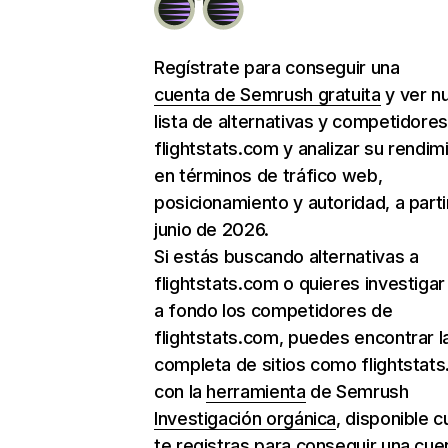
Regístrate para conseguir una
cuenta de Semrush gratuita
y ver n
lista de alternativas y competidore
flightstats.com y analizar su rendim
en términos de tráfico web,
posicionamiento y autoridad, a parti
junio de 2026.
Si estás buscando alternativas a
flightstats.com o quieres investiga
a fondo los competidores de
flightstats.com, puedes encontrar la
completa de sitios como flightstat
con la
herramienta
de Semrush
Investigación orgánica
, disponible 
te registras para conseguir una cue