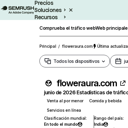
Precios
Soluciones
Recursos
Empresas
Comprueba el tráfico web
Web principale
Principal
/
floweraura.com
Última actualiza
Todos los dispositivos
j
floweraura.com
junio de 2026 Estadísticas de tráfic
Venta al por menor
Comida y bebida
Servicios en línea
Clasificación mundial
:
Rango del país
:
En todo el mundo
India