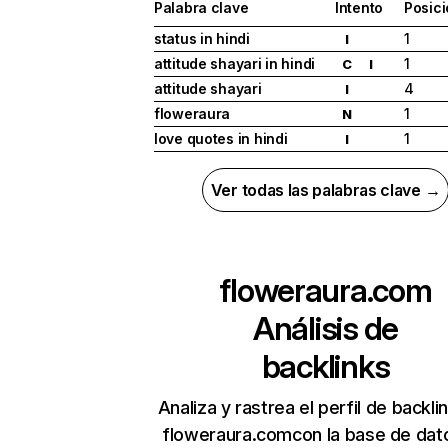
Palabra clave
Intento
Posic
status in hindi
1
I
attitude shayari in hindi
1
C
I
attitude shayari
4
I
floweraura
1
N
love quotes in hindi
1
I
Ver todas las palabras clave →
floweraura.com
Análisis de
backlinks
Analiza y rastrea el perfil de backli
floweraura.comcon la base de dat