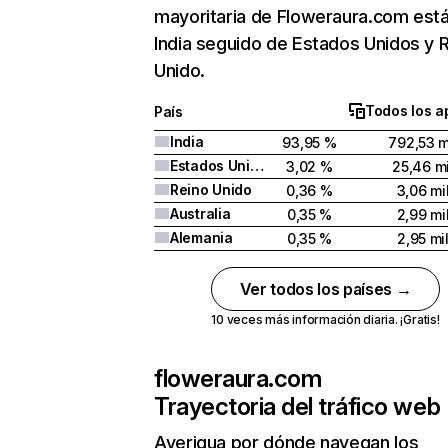
mayoritaria de Floweraura.com est
India seguido de Estados Unidos y 
Unido.
Todos los a
País
India
93,95 %
792,53 m
Estados Unidos
3,02 %
25,46 mi
Reino Unido
0,36 %
3,06 mi
Australia
0,35 %
2,99 mi
Alemania
0,35 %
2,95 mi
Ver todos los países →
10 veces más información diaria. ¡Gratis!
floweraura.com
Trayectoria del tráfico web
Averigua por dónde navegan los