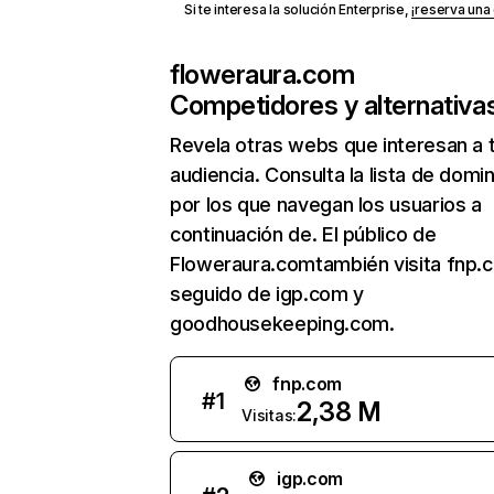
Si te interesa la solución Enterprise,
¡reserva un
floweraura.com
Competidores y alternativa
Revela otras webs que interesan a 
audiencia. Consulta la lista de domi
por los que navegan los usuarios a
continuación de. El público de
Floweraura.comtambién visita fnp.
seguido de igp.com y
goodhousekeeping.com.
fnp.com
#
1
2,38 M
Visitas:
igp.com