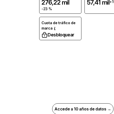
276,22 mil
57,41 mil
+1
-23 %
Cuota de tráfico de
marca
Desbloquear
Accede a 10 años de datos →