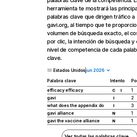
palabras clave de la competencia. L
herramienta te mostrará las princip
palabras clave que dirigen tráfico a
gavi.org, al tiempo que te proporcio
volumen de búsqueda exacto, el co
por clic, la intención de búsqueda y 
nivel de competencia de cada palab
clave.
Estados Unidos
jun 2026
Palabra clave
Intento
Po
efficacy efficacy
1
C
I
gavi
2
I
what does the appendix do
3
I
gavi alliance
1
N
gavi the vaccine alliance
1
N
Ver todas las palabras clave →