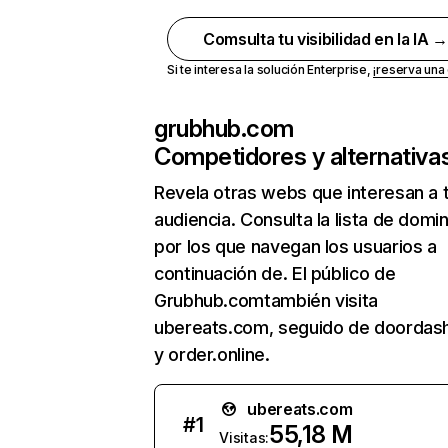
Comsulta tu visibilidad en la IA 
Si te interesa la solución Enterprise,
¡reserva un
grubhub.com
Competidores y alternativa
Revela otras webs que interesan a 
audiencia. Consulta la lista de domi
por los que navegan los usuarios a
continuación de. El público de
Grubhub.comtambién visita
ubereats.com, seguido de doordas
y order.online.
ubereats.com
#
1
55,18 M
Visitas: