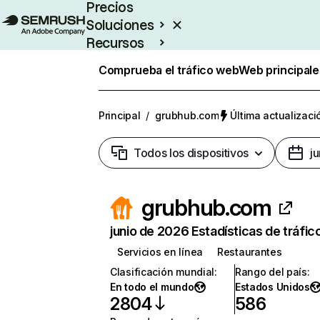
Precios
Soluciones
Recursos
Empresas
Comprueba el tráfico web
Web principale
Principal
/
grubhub.com
Última actualizaci
Todos los dispositivos
j
grubhub.com
junio de 2026 Estadísticas de tráfic
Servicios en línea
Restaurantes
Clasificación mundial
:
Rango del país
:
En todo el mundo
Estados Unidos
2804
586