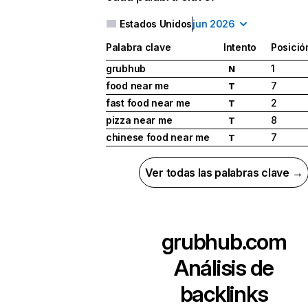
Estados Unidos
jun 2026
Palabra clave
Intento
Posició
grubhub
1
N
food near me
7
T
fast food near me
2
T
pizza near me
8
T
chinese food near me
7
T
Ver todas las palabras clave →
grubhub.com
Análisis de
backlinks