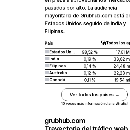
pasados por alto. La audiencia
mayoritaria de Grubhub.com está e
Estados Unidos seguido de India y
Filipinas.
Todos los a
País
Estados Unidos
98,52 %
17,61 M
India
0,19 %
33,62 mi
Filipinas
0,14 %
24,48 mi
Australia
0,12 %
22,23 mi
Canadá
0,11 %
19,54 mi
Ver todos los países →
10 veces más información diaria. ¡Gratis!
grubhub.com
Trayectoria del tráfico web