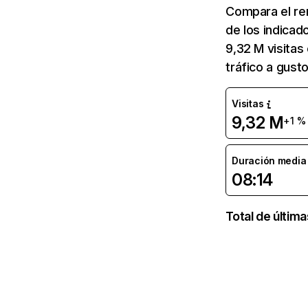
Compara el re
de los indicad
9,32 M visitas
tráfico a gus
Visitas
9,32 M
+1 %
Duración media d
08:14
Total de últim