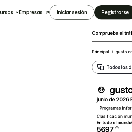
ursos
Empresas
Iniciar sesión
Registrarse
Comprueba el trá
Principal
/
gusto.c
Todos los d
gust
junio de 2026 
Programas infor
Clasificación mun
En todo el mundo
5697