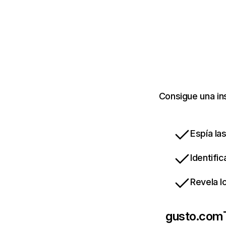
Consigue una in
Espía la
Identifi
Revela l
gusto.com