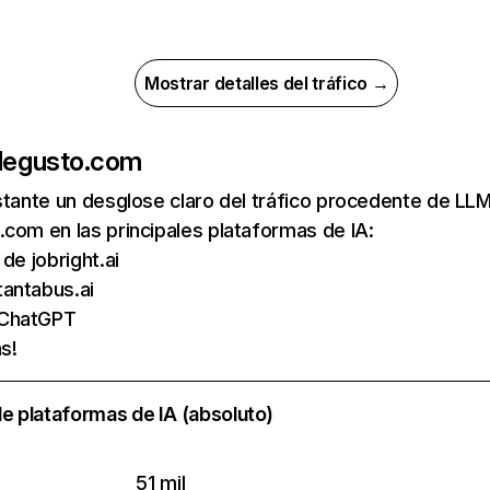
Mostrar detalles del tráfico →
de
gusto.com
nstante un desglose claro del tráfico procedente de 
com en las principales plataformas de IA:
 de jobright.ai
tantabus.ai
 ChatGPT
s!
e plataformas de IA (absoluto)
51 mil