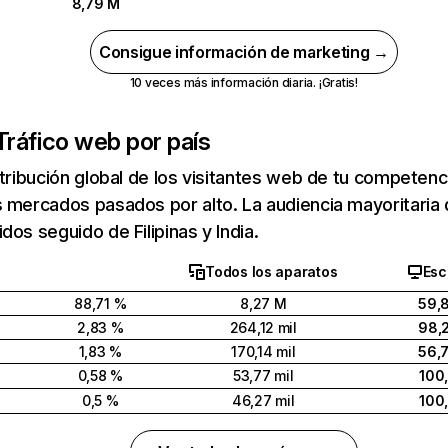
8,79 M
Consigue información de marketing →
10 veces más información diaria. ¡Gratis!
Tráfico web por país
stribución global de los visitantes web de tu competen
s mercados pasados por alto. La audiencia mayoritaria
dos seguido de Filipinas y India.
Todos los aparatos
Esc
88,71 %
8,27 M
59,
2,83 %
264,12 mil
98,
1,83 %
170,14 mil
56,
0,58 %
53,77 mil
100
0,5 %
46,27 mil
100