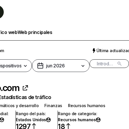
fico web
Web principales
om
Última actualizac
ispositivos
jun 2026
o.com
Estadísticas de tráfico
máticos y desarrollo
Finanzas
Recursos humanos
dial
:
Rango del país
:
Rango de categoría
:
Estados Unidos
Recursos humanos
1297
18