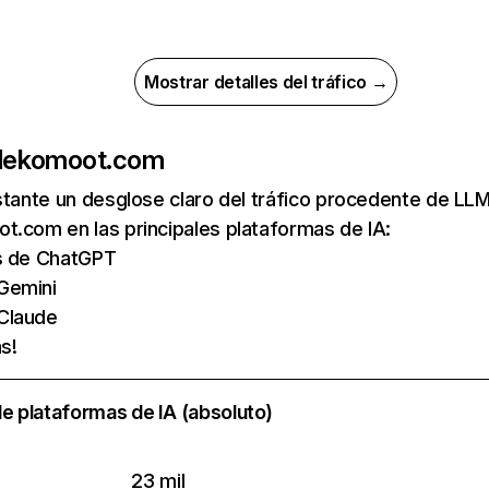
Mostrar detalles del tráfico →
de
komoot.com
nstante un desglose claro del tráfico procedente de 
.com en las principales plataformas de IA:
as de ChatGPT
Gemini
 Claude
s!
e plataformas de IA (absoluto)
23 mil