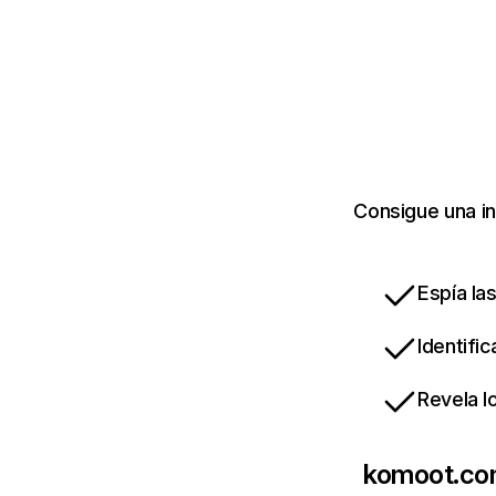
Consigue una i
Espía la
Identifi
Revela l
komoot.c