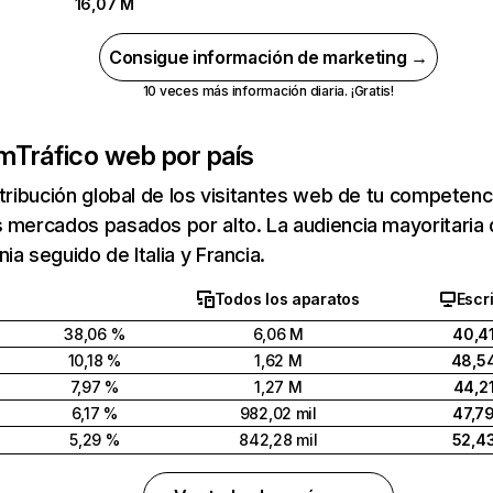
16,07 M
Consigue información de marketing →
10 veces más información diaria. ¡Gratis!
om
Tráfico web por país
stribución global de los visitantes web de tu competen
s mercados pasados por alto. La audiencia mayoritari
ia seguido de Italia y Francia.
Todos los aparatos
Escri
38,06 %
6,06 M
40,4
10,18 %
1,62 M
48,5
7,97 %
1,27 M
44,2
6,17 %
982,02 mil
47,7
5,29 %
842,28 mil
52,4