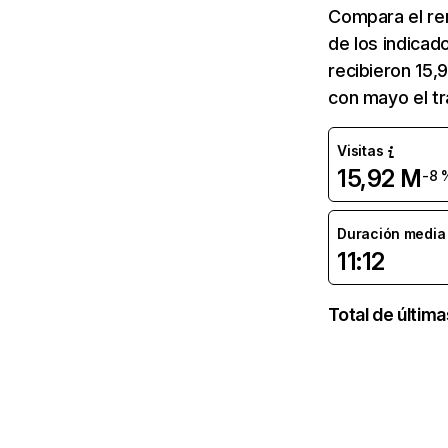
Compara el re
de los indicad
recibieron 15,
con mayo el t
Visitas
15,92 M
-8 
Duración media d
11:12
Total de últim