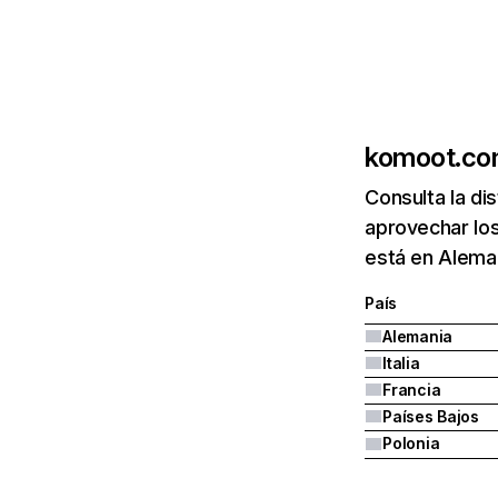
komoot.c
Consulta la di
aprovechar lo
está en Aleman
País
Alemania
Italia
Francia
Países Bajos
Polonia