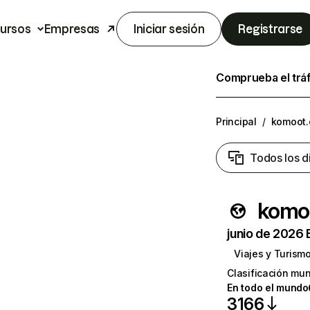
ursos
Empresas
Iniciar sesión
Registrarse
Comprueba el trá
Principal
/
komoot
Todos los d
komo
junio de 2026 
Viajes y Turism
Clasificación mun
En todo el mundo
3166