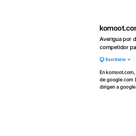
komoot.c
Averigua por d
competidor par
Escritorio
En komoot.com, l
de google.com (2
dirigen a googl