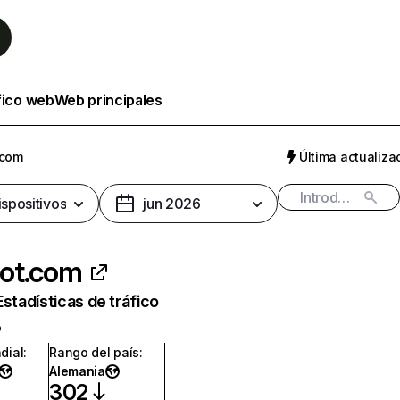
fico web
Web principales
.com
Última actualizac
ispositivos
jun 2026
ot.com
Estadísticas de tráfico
o
dial
:
Rango del país
:
Alemania
302