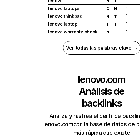
lenovo
1
N
T
lenovo laptops
1
C
N
lenovo thinkpad
1
N
T
lenovo laptop
1
I
T
lenovo warranty check
1
N
Ver todas las palabras clave →
lenovo.com
Análisis de
backlinks
Analiza y rastrea el perfil de backli
lenovo.comcon la base de datos de b
más rápida que existe