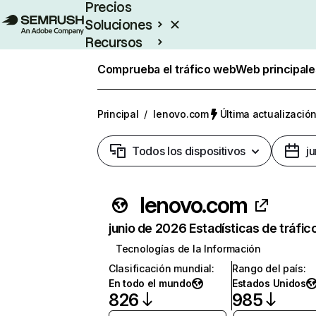
Precios
Soluciones
Recursos
Empresas
Comprueba el tráfico web
Web principale
Principal
/
lenovo.com
Última actualización
Todos los dispositivos
j
lenovo.com
junio de 2026 Estadísticas de tráfic
Tecnologías de la Información
Clasificación mundial
:
Rango del país
:
En todo el mundo
Estados Unidos
826
985