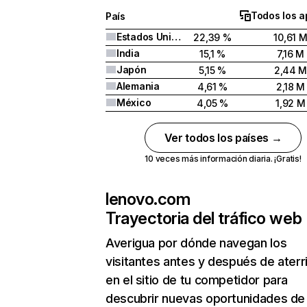
Todos los a
País
Estados Unidos
22,39 %
10,61 
India
15,1 %
7,16 M
Japón
5,15 %
2,44 
Alemania
4,61 %
2,18 M
México
4,05 %
1,92 M
Ver todos los países →
10 veces más información diaria. ¡Gratis!
lenovo.com
Trayectoria del tráfico web
Averigua por dónde navegan los
visitantes antes y después de aterr
en el sitio de tu competidor para
descubrir nuevas oportunidades de