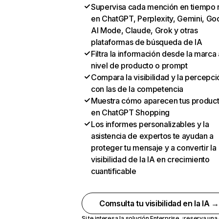
Supervisa cada mención en tiempo 
en ChatGPT, Perplexity, Gemini, Go
AI Mode, Claude, Grok y otras
plataformas de búsqueda de IA
Filtra la información desde la marca 
nivel de producto o prompt
Compara la visibilidad y la percepci
con las de la competencia
Muestra cómo aparecen tus produc
en ChatGPT Shopping
Los informes personalizables y la
asistencia de expertos te ayudan a
proteger tu mensaje y a convertir la
visibilidad de la IA en crecimiento
cuantificable
Comsulta tu visibilidad en la IA 
Si te interesa la solución Enterprise,
¡reserva un