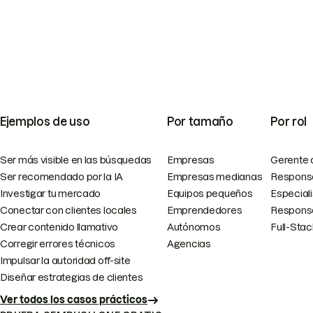
Ejemplos de uso
Por tamaño
Por rol
Ser más visible en las búsquedas
Empresas
Gerente 
Ser recomendado por la IA
Empresas medianas
Responsa
Investigar tu mercado
Equipos pequeños
Especial
Conectar con clientes locales
Emprendedores
Responsa
Crear contenido llamativo
Autónomos
Full-Sta
Corregir errores técnicos
Agencias
Impulsar la autoridad off-site
Diseñar estrategias de clientes
Ver todos los casos prácticos