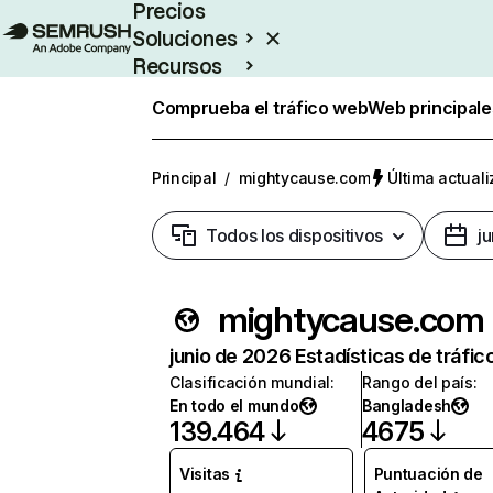
Precios
Soluciones
Recursos
Empresas
Comprueba el tráfico web
Web principale
Principal
/
mightycause.com
Última actuali
Todos los dispositivos
j
mightycause.com
junio de 2026 Estadísticas de tráfic
Clasificación mundial
:
Rango del país
:
En todo el mundo
Bangladesh
139.464
4675
Visitas
Puntuación de