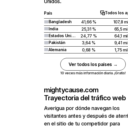
Unidos.
Todos los a
País
Bangladesh
41,66 %
107,8 mi
India
25,31 %
65,5 mi
Estados Unidos
24,77 %
64,1 mi
Pakistán
3,64 %
9,41 mi
Alemania
0,68 %
1,75 mi
Ver todos los países →
10 veces más información diaria. ¡Gratis!
mightycause.com
Trayectoria del tráfico web
Averigua por dónde navegan los
visitantes antes y después de aterr
en el sitio de tu competidor para