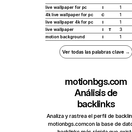
live wallpaper for pc
1
I
4k live wallpaper for pc
1
C
live wallpaper 4k for pc
1
I
live wallpaper
3
I
T
motion background
1
I
Ver todas las palabras clave →
motionbgs.com
Análisis de
backlinks
Analiza y rastrea el perfil de backli
motionbgs.comcon la base de dat
backlinks más rápida que exist