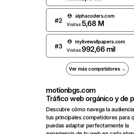
alphacoders.com
#
2
5,68 M
Visitas:
mylivewallpapers.com
#
3
992,66 mil
Visitas:
Ver más competidores →
motionbgs.com
Tráfico web orgánico y de 
Descubre cómo navega la audienci
tus principales competidores para 
puedas adaptar perfectamente la
experiencia de tu web en cada etap