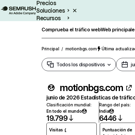
Precios
Soluciones
Recursos
Empresas
Comprueba el tráfico web
Web principale
Principal
/
motionbgs.com
Última actualiza
Todos los dispositivos
j
motionbgs.com
junio de 2026 Estadísticas de tráfic
Clasificación mundial
:
Rango del país
:
En todo el mundo
India
19.799
6446
Visitas
Puntuación de