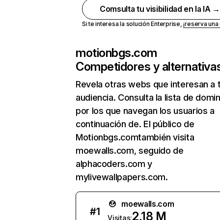
Comsulta tu visibilidad en la IA 
Si te interesa la solución Enterprise,
¡reserva un
motionbgs.com
Competidores y alternativa
Revela otras webs que interesan a 
audiencia. Consulta la lista de domi
por los que navegan los usuarios a
continuación de. El público de
Motionbgs.comtambién visita
moewalls.com, seguido de
alphacoders.com y
mylivewallpapers.com.
moewalls.com
#
1
2,18 M
Visitas: