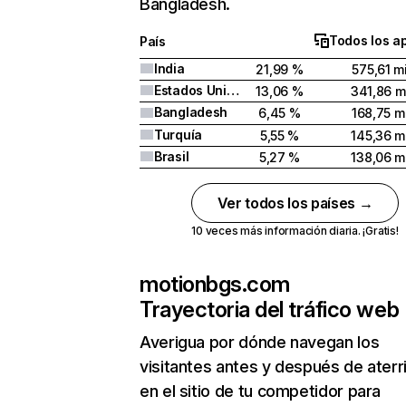
Bangladesh.
Todos los a
País
India
21,99 %
575,61 mi
Estados Unidos
13,06 %
341,86 m
Bangladesh
6,45 %
168,75 mi
Turquía
5,55 %
145,36 mi
Brasil
5,27 %
138,06 mi
Ver todos los países →
10 veces más información diaria. ¡Gratis!
motionbgs.com
Trayectoria del tráfico web
Averigua por dónde navegan los
visitantes antes y después de aterr
en el sitio de tu competidor para