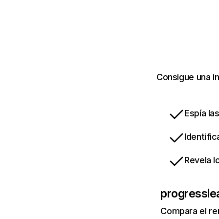
Consigue una i
Espía la
Identifi
Revela l
progressle
Compara el re