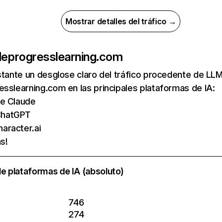
Mostrar detalles del tráfico →
de
progresslearning.com
nstante un desglose claro del tráfico procedente de 
sslearning.com en las principales plataformas de IA:
de Claude
ChatGPT
aracter.ai
s!
e plataformas de IA (absoluto)
746
274