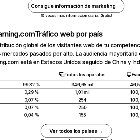
Consigue información de marketing →
10 veces más información diaria. ¡Gratis!
arning.com
Tráfico web por país
stribución global de los visitantes web de tu competen
 mercados pasados por alto. La audiencia mayoritaria
ng.com está en Estados Unidos seguido de China y Ind
Todos los aparatos
Escr
99,32 %
346,65 mil
46,
0,29 %
1,01 mil
100
0,07 %
254
100
0,07 %
250
100
0,04 %
155
100
Ver todos los países →