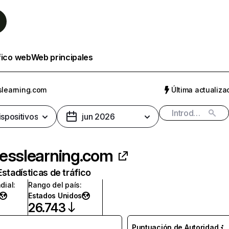
fico web
Web principales
slearning.com
Última actualizac
ispositivos
jun 2026
esslearning.com
Estadísticas de tráfico
dial
:
Rango del país
:
Estados Unidos
26.743
Puntuación de Autoridad