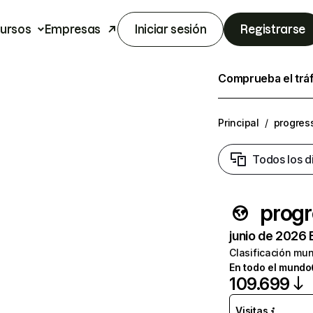
ursos
Empresas
Iniciar sesión
Registrarse
Comprueba el trá
Principal
/
progres
Todos los d
progr
junio de 2026 
Clasificación mun
En todo el mundo
109.699
Visitas