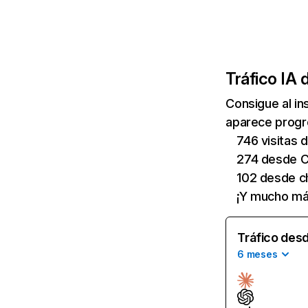
Tráfico IA 
Consigue al i
aparece progre
746 visitas 
274 desde 
102 desde ch
¡Y mucho má
Tráfico desd
6 meses