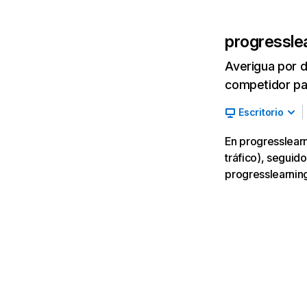
progressle
Averigua por d
competidor par
Escritorio
En progresslearn
tráfico), seguido
progresslearnin