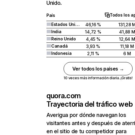
Unido.
Todos los a
País
Estados Unidos
46,16 %
131,28 
India
14,72 %
41,88 
Reino Unido
4,45 %
12,64 
Canadá
3,93 %
11,18 M
Indonesia
2,11 %
6 M
Ver todos los países →
10 veces más información diaria. ¡Gratis!
quora.com
Trayectoria del tráfico web
Averigua por dónde navegan los
visitantes antes y después de aterr
en el sitio de tu competidor para