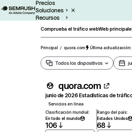
Precios
Soluciones
Recursos
Empresas
Comprueba el tráfico web
Web principale
Principal
/
quora.com
Última actualización:
Todos los dispositivos
j
quora.com
junio de 2026 Estadísticas de tráfic
Servicios en línea
Clasificación mundial
:
Rango del país
:
En todo el mundo
Estados Unidos
106
68