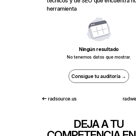
técnicos y de SEO que encuentra n
herramienta
Ningún resultado
No tenemos datos que mostrar.
Consigue tu auditoría →
radsource.us
radwe
DEJA A TU
COMPETENCIA EN