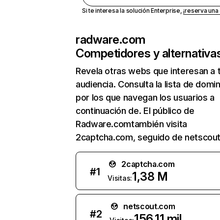
Si te interesa la solución Enterprise,
¡reserva un
radware.com
Competidores y alternativa
Revela otras webs que interesan a 
audiencia. Consulta la lista de domi
por los que navegan los usuarios a
continuación de. El público de
Radware.comtambién visita
2captcha.com, seguido de netscou
2captcha.com
#
1
1,38 M
Visitas:
netscout.com
#
2
156,11 mil