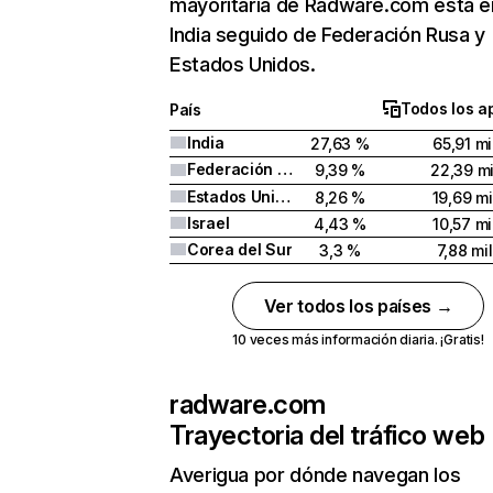
mayoritaria de Radware.com está e
India seguido de Federación Rusa y
Estados Unidos.
Todos los a
País
India
27,63 %
65,91 mi
Federación Rusa
9,39 %
22,39 mi
Estados Unidos
8,26 %
19,69 mi
Israel
4,43 %
10,57 mi
Corea del Sur
3,3 %
7,88 mil
Ver todos los países →
10 veces más información diaria. ¡Gratis!
radware.com
Trayectoria del tráfico web
Averigua por dónde navegan los