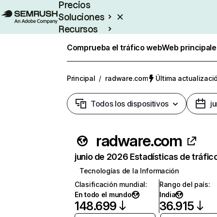
Precios
Soluciones
Recursos
Empresas
Comprueba el tráfico web
Web principale
Principal
/
radware.com
Última actualizació
Todos los dispositivos
j
radware.com
junio de 2026 Estadísticas de tráfic
Tecnologías de la Información
Clasificación mundial
:
Rango del país
:
En todo el mundo
India
148.699
36.915