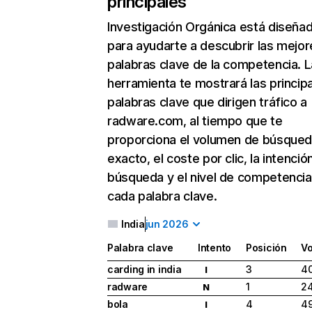
principales
Investigación Orgánica
está diseña
para ayudarte a descubrir las mejor
palabras clave de la competencia. L
herramienta te mostrará las princip
palabras clave que dirigen tráfico a
radware.com, al tiempo que te
proporciona el volumen de búsque
exacto, el coste por clic, la intenció
búsqueda y el nivel de competencia
cada palabra clave.
India
jun 2026
Palabra clave
Intento
Posición
V
carding in india
3
40
I
radware
1
2
N
bola
4
49
I