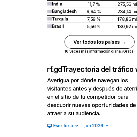
India
11,7 %
275,56 mi
Bangladesh
9,94 %
234,14 mi
Turquía
7,59 %
178,86 mi
Brasil
5,56 %
130,92 mi
Ver todos los países →
10 veces más información diaria. ¡Gratis!
rf.gd
Trayectoria del tráfico
Averigua por dónde navegan los
visitantes antes y después de aterr
en el sitio de tu competidor para
descubrir nuevas oportunidades de
atraer a su audiencia.
Escritorio
jun 2026