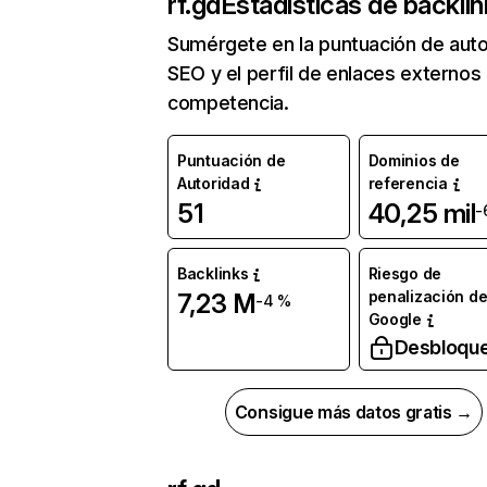
rf.gd
Estadísticas de backli
Sumérgete en la puntuación de auto
SEO y el perfil de enlaces externos
competencia.
Puntuación de
Dominios de
Autoridad
referencia
51
40,25 mil
-
Backlinks
Riesgo de
penalización d
7,23 M
-4 %
Google
Desbloqu
Consigue más datos gratis →