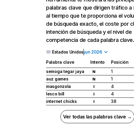
palabras clave que dirigen tráfico a 
al tiempo que te proporciona el vo
de búsqueda exacto, el coste por cli
intención de búsqueda y el nivel de
competencia de cada palabra clave
Estados Unidos
jun 2026
Palabra clave
Intento
Posición
semoga tegar jaya
1
N
auz games
1
N
masgonzola
4
I
lesco bill
4
I
internet chicks
38
I
Ver todas las palabras clave →