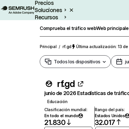
Precios
Soluciones
Recursos
Empresas
Comprueba el tráfico web
Web principale
Principal
/
rf.gd
Última actualización: 13 de
Todos los dispositivos
j
rf.gd
junio de 2026 Estadísticas de tráfic
Educación
Clasificación mundial
:
Rango del país
:
En todo el mundo
Estados Unidos
21.830
32.017