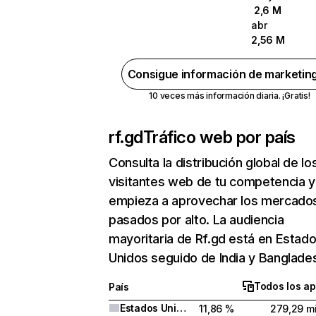
2,6 M
abr
2,56 M
Consigue información de marketin
10 veces más información diaria. ¡Gratis!
rf.gd
Tráfico web por país
Consulta la distribución global de lo
visitantes web de tu competencia y
empieza a aprovechar los mercado
pasados por alto. La audiencia
mayoritaria de Rf.gd está en Estad
Unidos seguido de India y Banglade
Todos los ap
País
Estados Unidos
11,86 %
279,29 mi