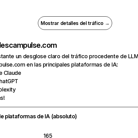
Mostrar detalles del tráfico →
de
scampulse.com
nstante un desglose claro del tráfico procedente de 
lse.com en las principales plataformas de IA:
de Claude
ChatGPT
lexity
s!
e plataformas de IA (absoluto)
165