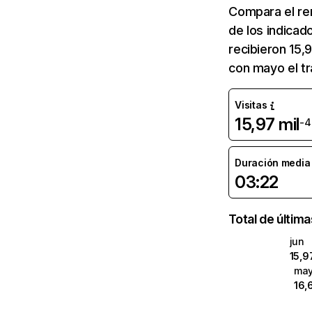
Compara el re
de los indicad
recibieron 15,
con mayo el tr
Visitas
15,97 mil
-4
Duración media d
03:22
Total de últim
jun
15,9
ma
16,