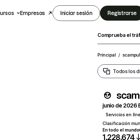
ursos
Empresas
Iniciar sesión
Registrarse
Comprueba el trá
Principal
/
scampu
Todos los d
scam
junio de 2026 
Servicios en lín
Clasificación mun
En todo el mundo
1.228.674