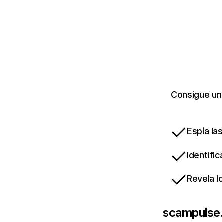
Consigue un
Espía la
Identifi
Revela l
scampulse