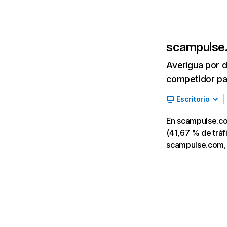
scampulse
Averigua por d
competidor par
Escritorio
En scampulse.co
(41,67 % de tráfi
scampulse.com, 