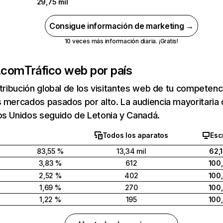
29,75 mil
Consigue información de marketing →
10 veces más información diaria. ¡Gratis!
.com
Tráfico web por país
stribución global de los visitantes web de tu competen
s mercados pasados por alto. La audiencia mayoritari
os Unidos seguido de Letonia y Canadá.
Todos los aparatos
Esc
83,55 %
13,34 mil
62,
3,83 %
612
100
2,52 %
402
100
1,69 %
270
100
1,22 %
195
100