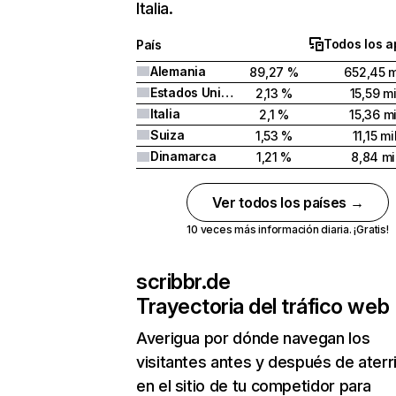
Italia.
Todos los a
País
Alemania
89,27 %
652,45 m
Estados Unidos
2,13 %
15,59 mi
Italia
2,1 %
15,36 mi
Suiza
1,53 %
11,15 mi
Dinamarca
1,21 %
8,84 mi
Ver todos los países →
10 veces más información diaria. ¡Gratis!
scribbr.de
Trayectoria del tráfico web
Averigua por dónde navegan los
visitantes antes y después de aterr
en el sitio de tu competidor para