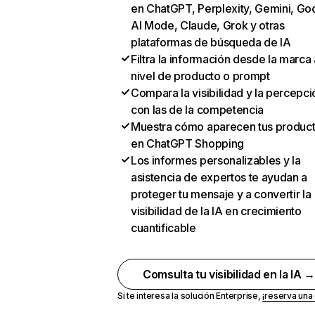
en ChatGPT, Perplexity, Gemini, Go
AI Mode, Claude, Grok y otras
plataformas de búsqueda de IA
Filtra la información desde la marca 
nivel de producto o prompt
Compara la visibilidad y la percepci
con las de la competencia
Muestra cómo aparecen tus produc
en ChatGPT Shopping
Los informes personalizables y la
asistencia de expertos te ayudan a
proteger tu mensaje y a convertir la
visibilidad de la IA en crecimiento
cuantificable
Comsulta tu visibilidad en la IA 
Si te interesa la solución Enterprise,
¡reserva un