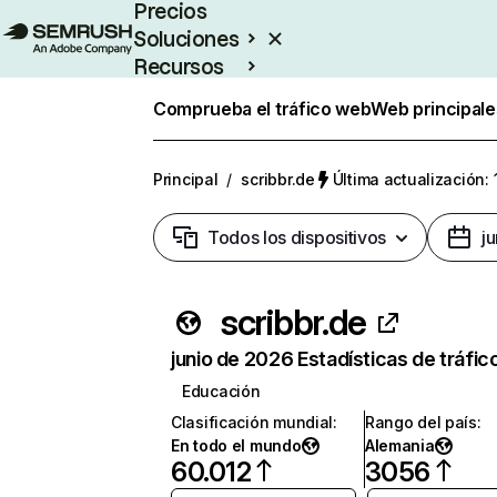
Precios
Soluciones
Recursos
Empresas
Comprueba el tráfico web
Web principale
Principal
/
scribbr.de
Última actualización: 
Todos los dispositivos
j
scribbr.de
junio de 2026 Estadísticas de tráfic
Educación
Clasificación mundial
:
Rango del país
:
En todo el mundo
Alemania
60.012
3056