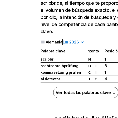
scribbr.de, al tiempo que te propor
el volumen de búsqueda exacto, el 
por clic, la intención de búsqueda y 
nivel de competencia de cada palab
clave.
Alemania
jun 2026
Palabra clave
Intento
Posici
scribbr
1
N
rechtschreibprüfung
8
C
I
kommasetzung prüfen
1
C
I
ai detector
4
I
T
Ver todas las palabras clave →