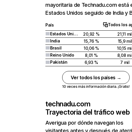
mayoritaria de Technadu.com está 
Estados Unidos seguido de India y Br
Todos los a
País
Estados Unidos
20,92 %
21,11 mi
India
15,76 %
15,9 mi
Brasil
10,06 %
10,15 mi
Reino Unido
8,01 %
8,08 mi
Pakistán
6,93 %
7 mil
Ver todos los países →
10 veces más información diaria. ¡Gratis!
technadu.com
Trayectoria del tráfico web
Averigua por dónde navegan los
visitantes antes y después de aterr