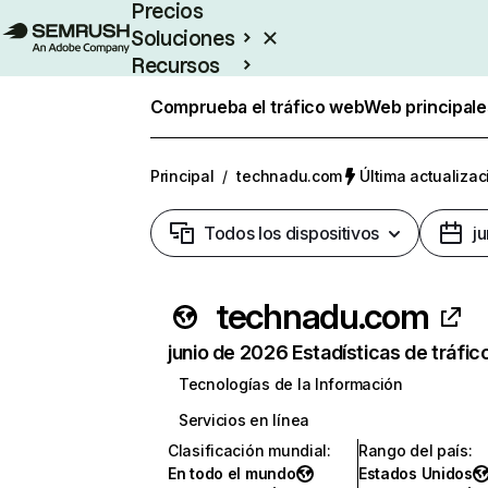
Precios
Soluciones
Recursos
Empresas
Comprueba el tráfico web
Web principale
Principal
/
technadu.com
Última actualizac
Todos los dispositivos
j
technadu.com
junio de 2026 Estadísticas de tráfic
Tecnologías de la Información
Servicios en línea
Clasificación mundial
:
Rango del país
:
En todo el mundo
Estados Unidos