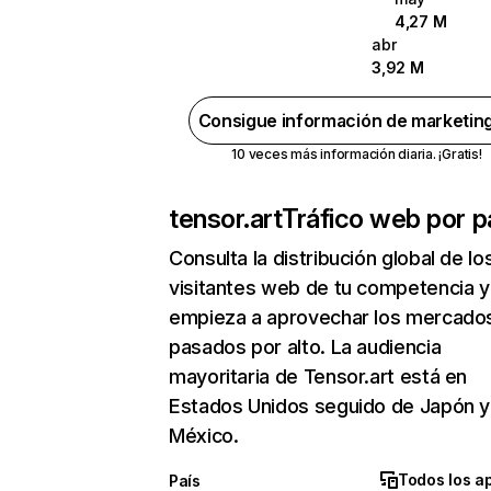
4,27 M
abr
3,92 M
Consigue información de marketin
10 veces más información diaria. ¡Gratis!
tensor.art
Tráfico web por p
Consulta la distribución global de lo
visitantes web de tu competencia y
empieza a aprovechar los mercado
pasados por alto. La audiencia
mayoritaria de Tensor.art está en
Estados Unidos seguido de Japón y
México.
Todos los a
País