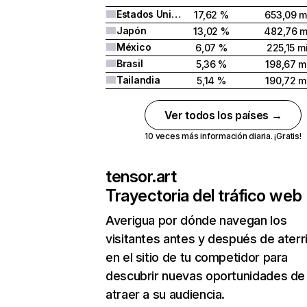
Estados Unidos
17,62 %
653,09 m
Japón
13,02 %
482,76 m
México
6,07 %
225,15 mi
Brasil
5,36 %
198,67 mi
Tailandia
5,14 %
190,72 mi
Ver todos los países →
10 veces más información diaria. ¡Gratis!
tensor.art
Trayectoria del tráfico web
Averigua por dónde navegan los
visitantes antes y después de aterr
en el sitio de tu competidor para
descubrir nuevas oportunidades de
atraer a su audiencia.