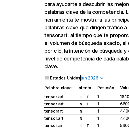
para ayudarte a descubrir las mejor
palabras clave de la competencia. L
herramienta te mostrará las princip
palabras clave que dirigen tráfico a
tensor.art, al tiempo que te proporc
el volumen de búsqueda exacto, el 
por clic, la intención de búsqueda y 
nivel de competencia de cada palab
clave.
Estados Unidos
jun 2026
Palabra clave
Intento
Posición
Vol
tensor art
1
18.1
I
T
tenser art
1
660
N
T
tensorart
1
440
N
tensor.art
1
440
N
tensor ai
1
540
I
T