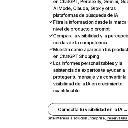
en ChatGPT, Perplexity, Gemini, Go
AI Mode, Claude, Grok y otras
plataformas de búsqueda de IA
Filtra la información desde la marca 
nivel de producto o prompt
Compara la visibilidad y la percepci
con las de la competencia
Muestra cómo aparecen tus produc
en ChatGPT Shopping
Los informes personalizables y la
asistencia de expertos te ayudan a
proteger tu mensaje y a convertir la
visibilidad de la IA en crecimiento
cuantificable
Comsulta tu visibilidad en la IA 
Si te interesa la solución Enterprise,
¡reserva un