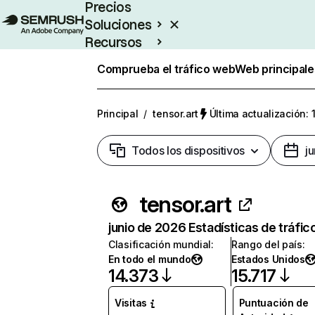
Precios
Soluciones
Recursos
Empresas
Comprueba el tráfico web
Web principale
Principal
/
tensor.art
Última actualización: 
Todos los dispositivos
j
tensor.art
junio de 2026 Estadísticas de tráfic
Clasificación mundial
:
Rango del país
:
En todo el mundo
Estados Unidos
14.373
15.717
Visitas
Puntuación de