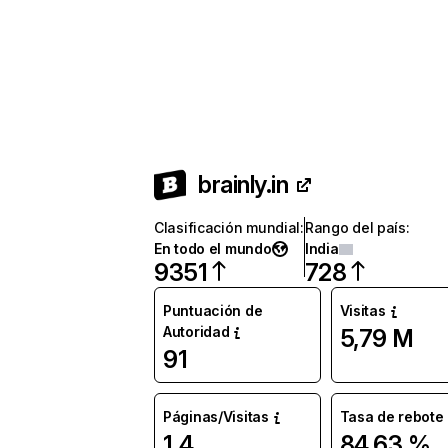
brainly.in
Clasificación mundial
:
Rango del país
:
En todo el mundo
India
9351
728
Puntuación de
Visitas
Autoridad
5,79 M
91
Páginas/Visitas
Tasa de rebote
1,4
84,63 %