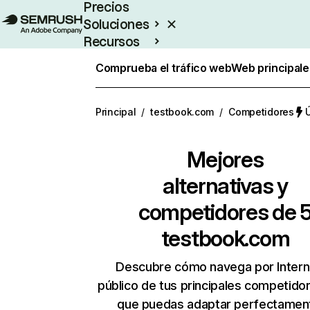
Precios
Soluciones
Recursos
Empresas
Comprueba el tráfico web
Web principale
Principal
/
testbook.com
/
Competidores
Ú
Mejores
alternativas y
competidores de 
testbook.com
Descubre cómo navega por Intern
público de tus principales competido
que puedas adaptar perfectament