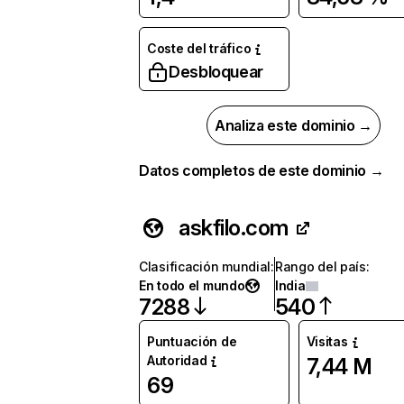
Coste del tráfico
Desbloquear
Analiza este dominio →
Datos completos de este dominio →
askfilo.com
Clasificación mundial
:
Rango del país
:
En todo el mundo
India
7288
540
Puntuación de
Visitas
Autoridad
7,44 M
69