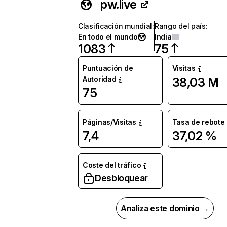
pw.live
Clasificación mundial
:
Rango del país
:
En todo el mundo
India
1083
75
Puntuación de
Visitas
Autoridad
38,03 M
75
Páginas/Visitas
Tasa de rebote
7,4
37,02 %
Coste del tráfico
Desbloquear
Analiza este dominio →