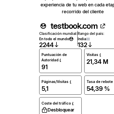
experiencia de tu web en cada eta
recorrido del cliente
testbook.com
Clasificación mundial
:
Rango del país
:
En todo el mundo
India
2244
132
Puntuación de
Visitas
Autoridad
21,34 M
91
Páginas/Visitas
Tasa de rebote
5,1
54,39 %
Coste del tráfico
Desbloquear