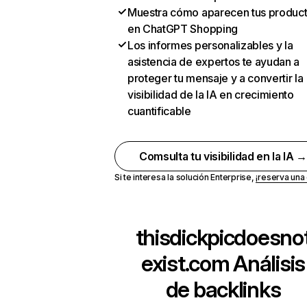
Muestra cómo aparecen tus produc
en ChatGPT Shopping
Los informes personalizables y la
asistencia de expertos te ayudan a
proteger tu mensaje y a convertir la
visibilidad de la IA en crecimiento
cuantificable
Comsulta tu visibilidad en la IA 
Si te interesa la solución Enterprise,
¡reserva un
thisdickpicdoesno
exist.com
Análisis
de backlinks