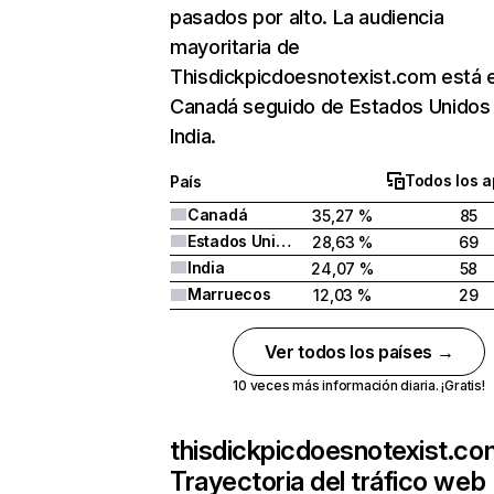
pasados por alto. La audiencia
mayoritaria de
Thisdickpicdoesnotexist.com está 
Canadá seguido de Estados Unidos
India.
Todos los a
País
Canadá
35,27 %
85
Estados Unidos
28,63 %
69
India
24,07 %
58
Marruecos
12,03 %
29
Ver todos los países →
10 veces más información diaria. ¡Gratis!
thisdickpicdoesnotexist.co
Trayectoria del tráfico web