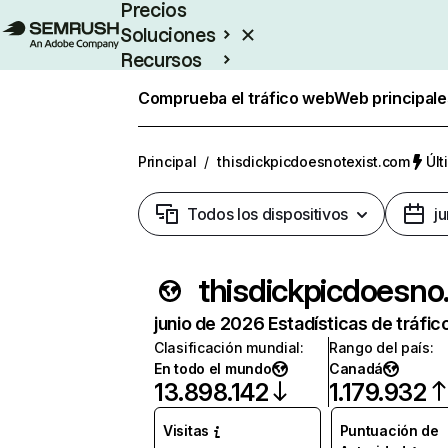
Precios
Soluciones
Recursos
Empresas
Comprueba el tráfico web
Web principale
Principal
/
thisdickpicdoesnotexist.com
Últ
Todos los dispositivos
j
thisdi
junio de 2026 Estadísticas de tráfic
Clasificación mundial
:
Rango del país
:
En todo el mundo
Canadá
13.898.142
1.179.932
Visitas
Puntuación de