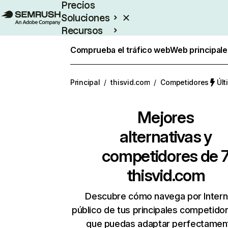
Precios
Soluciones
Recursos
Empresas
Comprueba el tráfico web
Web principale
Principal
/
thisvid.com
/
Competidores
Últ
Mejores
alternativas y
competidores de 
thisvid.com
Descubre cómo navega por Intern
público de tus principales competido
que puedas adaptar perfectament