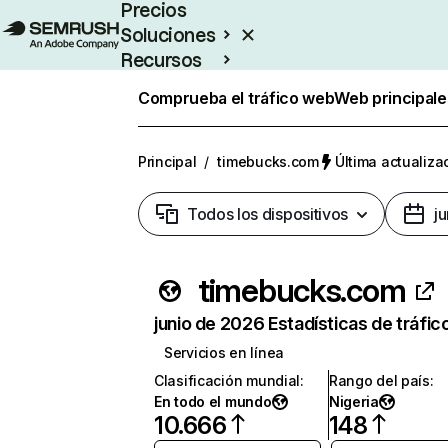
Precios
Soluciones
Recursos
Empresas
Comprueba el tráfico web
Web principale
Principal
/
timebucks.com
Última actualizac
Todos los dispositivos
j
timebucks.com
junio de 2026 Estadísticas de tráfic
Servicios en línea
Clasificación mundial
:
Rango del país
:
En todo el mundo
Nigeria
10.666
148