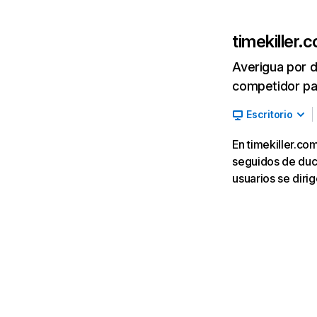
timekiller.
Averigua por d
competidor par
Escritorio
En timekiller.co
seguidos de duck
usuarios se dir