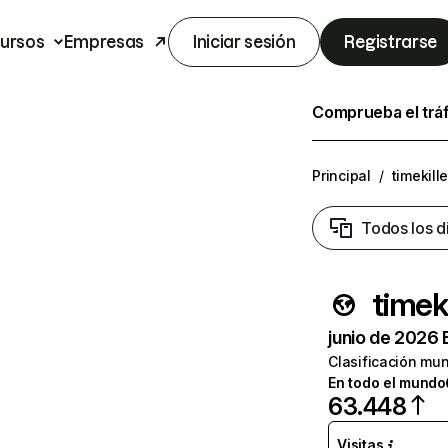
ursos
Empresas
Iniciar sesión
Registrarse
Comprueba el trá
Principal
/
timekill
Todos los d
timek
junio de 2026 
Clasificación mun
En todo el mundo
63.448
Visitas