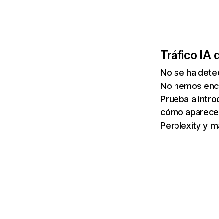
Tráfico IA 
No se ha detec
No hemos enco
Prueba a intro
cómo aparece 
Perplexity y m