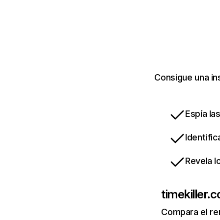
Consigue una in
Espía la
Identifi
Revela l
timekiller.
Compara el re