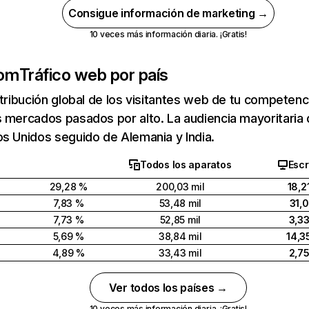
Consigue información de marketing →
10 veces más información diaria. ¡Gratis!
com
Tráfico web por país
stribución global de los visitantes web de tu competen
 mercados pasados por alto. La audiencia mayoritaria 
s Unidos seguido de Alemania y India.
Todos los aparatos
Escr
29,28 %
200,03 mil
18,2
7,83 %
53,48 mil
31,
7,73 %
52,85 mil
3,3
5,69 %
38,84 mil
14,3
4,89 %
33,43 mil
2,7
Ver todos los países →
10 veces más información diaria. ¡Gratis!