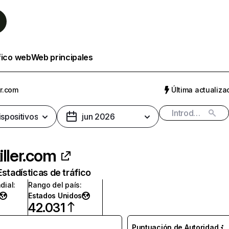
fico web
Web principales
er.com
Última actualizac
ispositivos
jun 2026
iller.com
Estadísticas de tráfico
dial
:
Rango del país
:
Estados Unidos
42.031
Puntuación de Autoridad