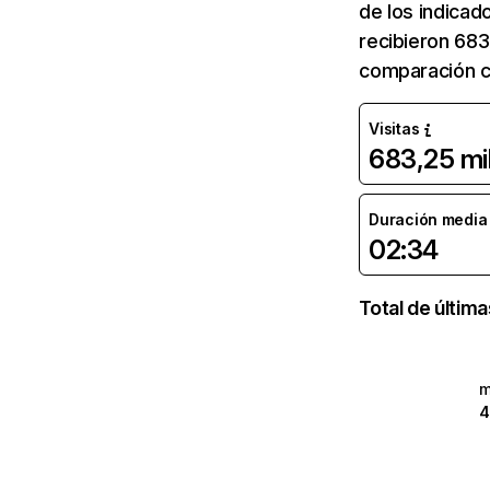
de los indicad
recibieron 683
comparación co
Visitas
683,25 mi
Duración media d
02:34
Total de últim
m
4