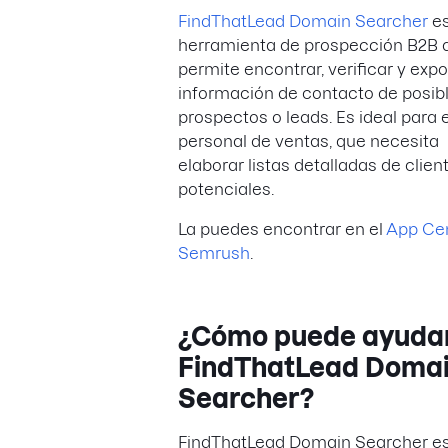
FindThatLead Domain Searcher
es
herramienta de prospección B2B 
permite encontrar, verificar y expo
información de contacto de posib
prospectos o leads. Es ideal para e
personal de ventas, que necesita
elaborar listas detalladas de clien
potenciales.
La puedes encontrar en el
App Cen
Semrush
.
¿Cómo puede ayud
FindThatLead Doma
Searcher?
FindThatLead Domain Searcher e