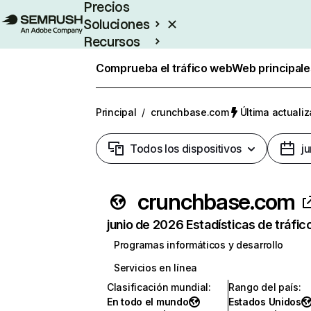
Precios
Soluciones
Recursos
Empresas
Comprueba el tráfico web
Web principale
Principal
/
crunchbase.com
Última actualiz
Todos los dispositivos
j
crunchbase.com
junio de 2026 Estadísticas de tráfic
Programas informáticos y desarrollo
Servicios en línea
Clasificación mundial
:
Rango del país
:
En todo el mundo
Estados Unidos