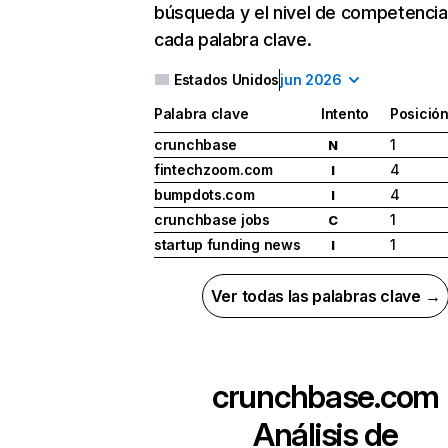
búsqueda y el nivel de competencia
cada palabra clave.
Estados Unidos
jun 2026
Palabra clave
Intento
Posició
crunchbase
1
N
fintechzoom.com
4
I
bumpdots.com
4
I
crunchbase jobs
1
C
startup funding news
1
I
Ver todas las palabras clave →
crunchbase.com
Análisis de