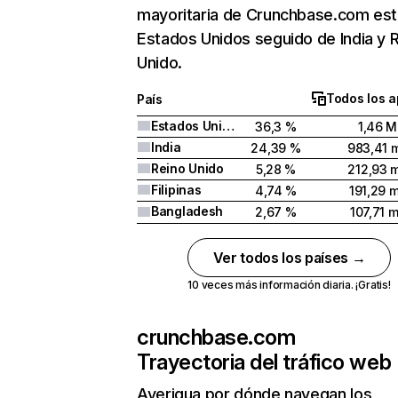
mayoritaria de Crunchbase.com est
Estados Unidos seguido de India y 
Unido.
Todos los a
País
Estados Unidos
36,3 %
1,46 M
India
24,39 %
983,41 m
Reino Unido
5,28 %
212,93 m
Filipinas
4,74 %
191,29 m
Bangladesh
2,67 %
107,71 m
Ver todos los países →
10 veces más información diaria. ¡Gratis!
crunchbase.com
Trayectoria del tráfico web
Averigua por dónde navegan los