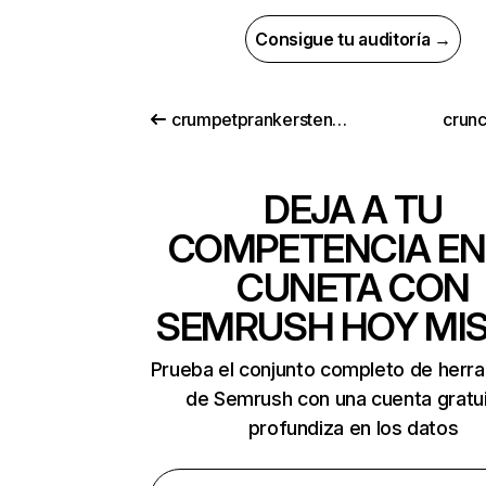
Consigue tu auditoría →
crumpetprankerstench.com
crun
DEJA A TU
COMPETENCIA EN
CUNETA CON
SEMRUSH HOY MI
Prueba el conjunto completo de herr
de Semrush con una cuenta gratui
profundiza en los datos