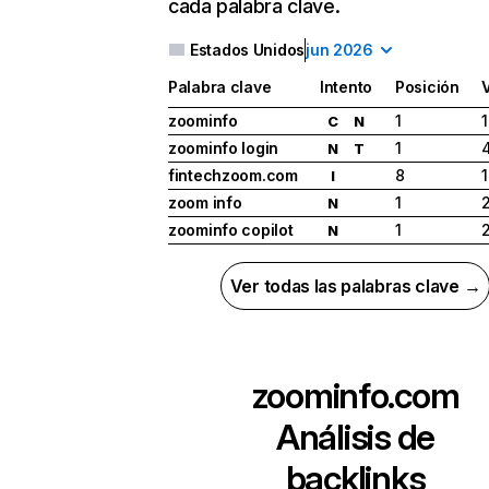
cada palabra clave.
Estados Unidos
jun 2026
Palabra clave
Intento
Posición
zoominfo
1
C
N
zoominfo login
1
N
T
fintechzoom.com
8
I
zoom info
1
2
N
zoominfo copilot
1
N
Ver todas las palabras clave →
zoominfo.com
Análisis de
backlinks