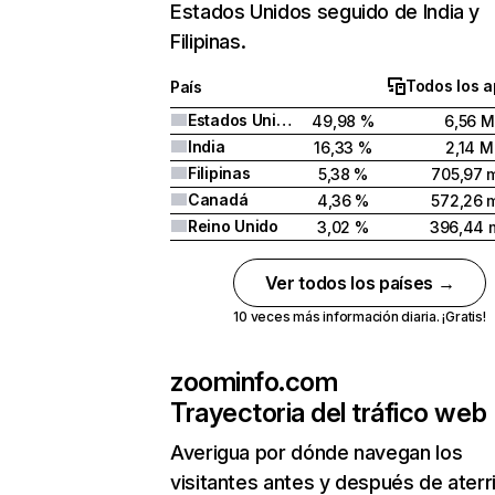
Estados Unidos seguido de India y
Filipinas.
Todos los a
País
Estados Unidos
49,98 %
6,56 M
India
16,33 %
2,14 M
Filipinas
5,38 %
705,97 m
Canadá
4,36 %
572,26 m
Reino Unido
3,02 %
396,44 m
Ver todos los países →
10 veces más información diaria. ¡Gratis!
zoominfo.com
Trayectoria del tráfico web
Averigua por dónde navegan los
visitantes antes y después de aterr