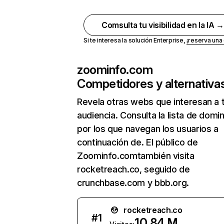
Comsulta tu visibilidad en la IA 
Si te interesa la solución Enterprise,
¡reserva un
zoominfo.com
Competidores y alternativa
Revela otras webs que interesan a 
audiencia. Consulta la lista de domi
por los que navegan los usuarios a
continuación de. El público de
Zoominfo.comtambién visita
rocketreach.co, seguido de
crunchbase.com y bbb.org.
rocketreach.co
#
1
10,84 M