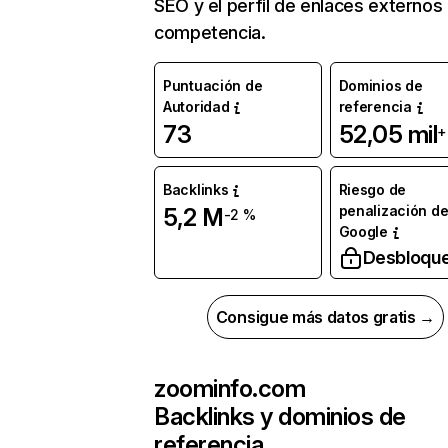
SEO y el perfil de enlaces externos
competencia.
Puntuación de
Dominios de
Autoridad
referencia
73
52,05 mil
+
Backlinks
Riesgo de
penalización d
5,2 M
-2 %
Google
Desbloqu
Consigue más datos gratis →
zoominfo.com
Backlinks y dominios de
referencia