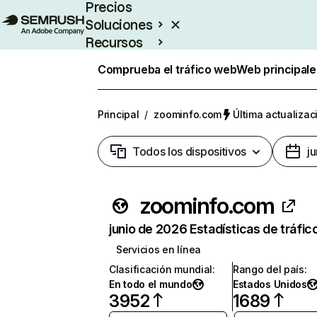
Precios
Soluciones
Recursos
Empresas
Comprueba el tráfico web
Web principale
Principal
/
zoominfo.com
Última actualizac
Todos los dispositivos
j
zoominfo.com
junio de 2026 Estadísticas de tráfic
Servicios en línea
Clasificación mundial
:
Rango del país
:
En todo el mundo
Estados Unidos
3952
1689