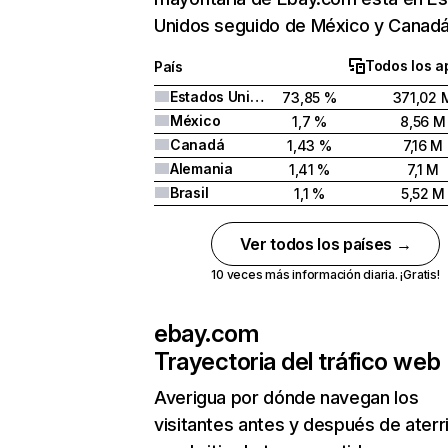
Unidos seguido de México y Canadá
Todos los a
País
Estados Unidos
73,85 %
371,02 
México
1,7 %
8,56 M
Canadá
1,43 %
7,16 M
Alemania
1,41 %
7,1 M
Brasil
1,1 %
5,52 M
Ver todos los países →
10 veces más información diaria. ¡Gratis!
ebay.com
Trayectoria del tráfico web
Averigua por dónde navegan los
visitantes antes y después de aterr