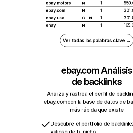
ebay motors
1
550.
N
ebay.com
1
301.
N
ebay usa
1
301.
C
N
enay
1
165.
N
Ver todas las palabras clave →
ebay.com
Análisis
de backlinks
Analiza y rastrea el perfil de backli
ebay.comcon la base de datos de ba
más rápida que existe
Descubre el portfolio de backlin
valioso de tu nicho