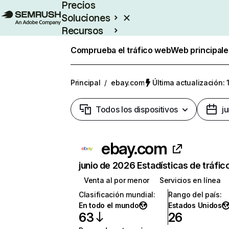
Precios
Soluciones
Recursos
Empresas
Comprueba el tráfico web
Web principale
Principal
/
ebay.com
Última actualización: 
Todos los dispositivos
j
ebay.com
junio de 2026 Estadísticas de tráfic
Venta al por menor
Servicios en línea
Clasificación mundial
:
Rango del país
:
En todo el mundo
Estados Unidos
63
26