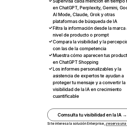
Supervisa cada mención en tiempo 
en ChatGPT, Perplexity, Gemini, Go
AI Mode, Claude, Grok y otras
plataformas de búsqueda de IA
Filtra la información desde la marca 
nivel de producto o prompt
Compara la visibilidad y la percepci
con las de la competencia
Muestra cómo aparecen tus produc
en ChatGPT Shopping
Los informes personalizables y la
asistencia de expertos te ayudan a
proteger tu mensaje y a convertir la
visibilidad de la IA en crecimiento
cuantificable
Comsulta tu visibilidad en la IA 
Si te interesa la solución Enterprise,
¡reserva un