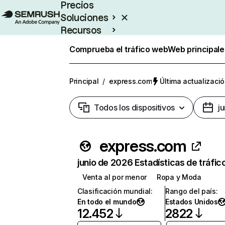
Precios
Soluciones
Recursos
Empresas
Comprueba el tráfico web
Web principale
Principal
/
express.com
Última actualizació
Todos los dispositivos
j
express.com
junio de 2026 Estadísticas de tráfic
Venta al por menor
Ropa y Moda
Clasificación mundial
:
Rango del país
:
En todo el mundo
Estados Unidos
12.452
2822