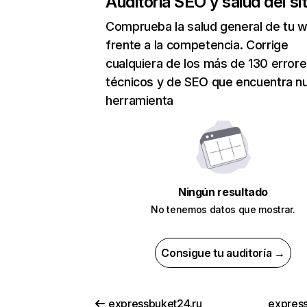
Auditoría SEO y salud del sit
Comprueba la salud general de tu 
frente a la competencia. Corrige
cualquiera de los más de 130 error
técnicos y de SEO que encuentra n
herramienta
Ningún resultado
No tenemos datos que mostrar.
Consigue tu auditoría →
expressbuket24.ru
express