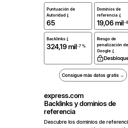
Puntuación de
Dominios de
Autoridad
referencia
65
19,06 mil
-
Backlinks
Riesgo de
penalización d
324,19 mil
-7 %
Google
Desbloqu
Consigue más datos gratis →
express.com
Backlinks y dominios de
referencia
Descubre los dominios de referenc