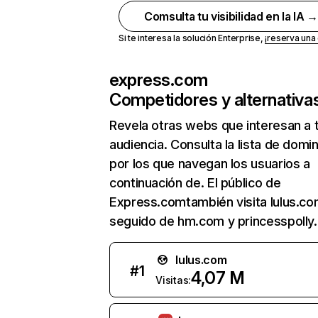
Comsulta tu visibilidad en la IA 
Si te interesa la solución Enterprise,
¡reserva un
express.com
Competidores y alternativa
Revela otras webs que interesan a 
audiencia. Consulta la lista de domi
por los que navegan los usuarios a
continuación de. El público de
Express.comtambién visita lulus.co
seguido de hm.com y princesspolly
lulus.com
#
1
4,07 M
Visitas: