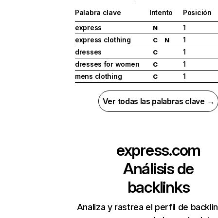
Palabra clave
Intento
Posición
express
1
N
express clothing
1
C
N
dresses
1
C
dresses for women
1
C
mens clothing
1
C
Ver todas las palabras clave →
express.com
Análisis de
backlinks
Analiza y rastrea el perfil de backli