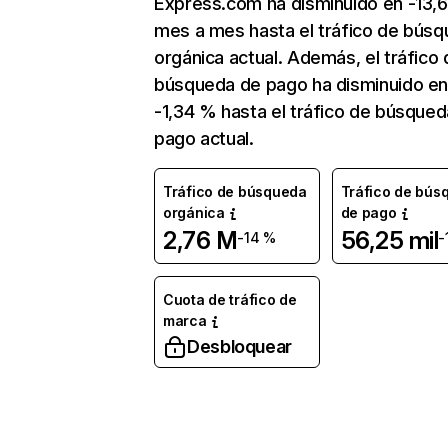
Express.com ha disminuido en -13,
mes a mes hasta el tráfico de bús
orgánica actual. Además, el tráfico 
búsqueda de pago ha disminuido e
-1,34 % hasta el tráfico de búsque
pago actual.
Tráfico de búsqueda
Tráfico de bús
orgánica
de pago
2,76 M
56,25 mil
-14 %
-
Cuota de tráfico de
marca
Desbloquear