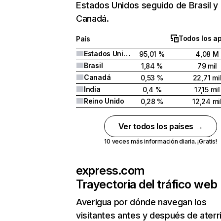
Estados Unidos seguido de Brasil y
Canadá.
Todos los a
País
Estados Unidos
95,01 %
4,08 M
Brasil
1,84 %
79 mil
Canadá
0,53 %
22,71 mi
India
0,4 %
17,15 mil
Reino Unido
0,28 %
12,24 mi
Ver todos los países →
10 veces más información diaria. ¡Gratis!
express.com
Trayectoria del tráfico web
Averigua por dónde navegan los
visitantes antes y después de aterr