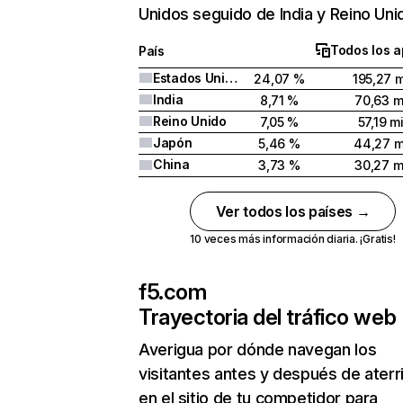
Unidos seguido de India y Reino Uni
Todos los a
País
Estados Unidos
24,07 %
195,27 m
India
8,71 %
70,63 m
Reino Unido
7,05 %
57,19 mi
Japón
5,46 %
44,27 m
China
3,73 %
30,27 m
Ver todos los países →
10 veces más información diaria. ¡Gratis!
f5.com
Trayectoria del tráfico web
Averigua por dónde navegan los
visitantes antes y después de aterr
en el sitio de tu competidor para