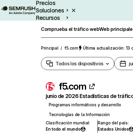
Precios
Soluciones
Recursos
Empresas
Comprueba el tráfico web
Web principale
Principal
/
f5.com
Última actualización: 13 
Todos los dispositivos
j
f5.com
junio de 2026 Estadísticas de tráfic
Programas informáticos y desarrollo
Tecnologías de la Información
Clasificación mundial
:
Rango del país
:
En todo el mundo
Estados Unidos