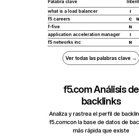
Palabra clave
Inten
what is a load balancer
I
f5 careers
C
f-five
N
application acceleration manager
I
f5 networks inc
N
Ver todas las palabras clave →
f5.com
Análisis de
backlinks
Analiza y rastrea el perfil de backli
f5.comcon la base de datos de bac
más rápida que existe