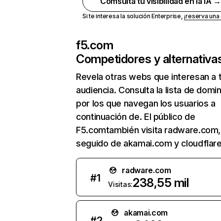
Comsulta tu visibilidad en la IA 
Si te interesa la solución Enterprise,
¡reserva un
f5.com
Competidores y alternativa
Revela otras webs que interesan a 
audiencia. Consulta la lista de domi
por los que navegan los usuarios a
continuación de. El público de
F5.comtambién visita radware.com,
seguido de akamai.com y cloudflar
radware.com
#
1
238,55 mil
Visitas:
akamai.com
#
2