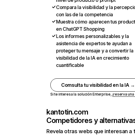
nivel de producto o prompt
Compara la visibilidad y la percepci
con las de la competencia
Muestra cómo aparecen tus produc
en ChatGPT Shopping
Los informes personalizables y la
asistencia de expertos te ayudan a
proteger tu mensaje y a convertir la
visibilidad de la IA en crecimiento
cuantificable
Comsulta tu visibilidad en la IA 
Si te interesa la solución Enterprise,
¡reserva un
kantotin.com
Competidores y alternativa
Revela otras webs que interesan a 