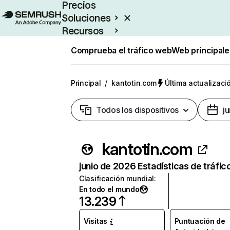
Precios
Soluciones
Recursos
Empresas
Comprueba el tráfico web
Web principale
Principal
/
kantotin.com
Última actualizació
Todos los dispositivos
j
kantotin.com
junio de 2026 Estadísticas de tráfic
Clasificación mundial
:
En todo el mundo
13.239
Visitas
Puntuación de