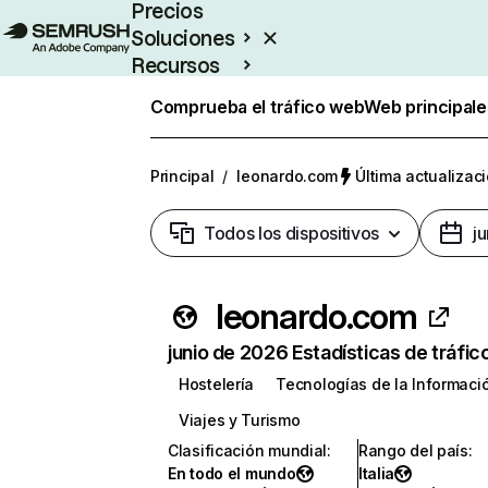
Precios
Soluciones
Recursos
Empresas
Comprueba el tráfico web
Web principale
Principal
/
leonardo.com
Última actualizaci
Todos los dispositivos
j
leonardo.com
junio de 2026 Estadísticas de tráfic
Hostelería
Tecnologías de la Informaci
Viajes y Turismo
Clasificación mundial
:
Rango del país
:
En todo el mundo
Italia