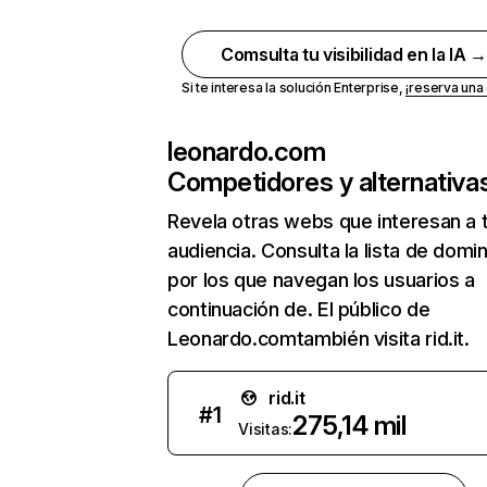
Comsulta tu visibilidad en la IA 
Si te interesa la solución Enterprise,
¡reserva un
leonardo.com
Competidores y alternativa
Revela otras webs que interesan a 
audiencia. Consulta la lista de domi
por los que navegan los usuarios a
continuación de. El público de
Leonardo.comtambién visita rid.it.
rid.it
#
1
275,14 mil
Visitas: