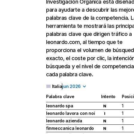
Investigación Orgánica
está diseña
para ayudarte a descubrir las mejor
palabras clave de la competencia. L
herramienta te mostrará las princip
palabras clave que dirigen tráfico a
leonardo.com, al tiempo que te
proporciona el volumen de búsque
exacto, el coste por clic, la intenció
búsqueda y el nivel de competencia
cada palabra clave.
Italia
jun 2026
Palabra clave
Intento
Posic
leonardo spa
1
N
leonardo lavora con noi
1
I
leonardo azienda
1
N
finmeccanica leonardo
1
N