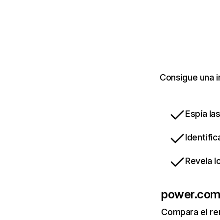
Consigue una i
Espía la
Identifi
Revela l
power.co
Compara el re