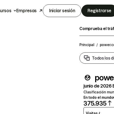
ursos
Empresas
Iniciar sesión
Registrarse
Comprueba el trá
Principal
/
power.
Todos los d
powe
junio de 2026 
Clasificación mun
En todo el mundo
375.935
Visitas