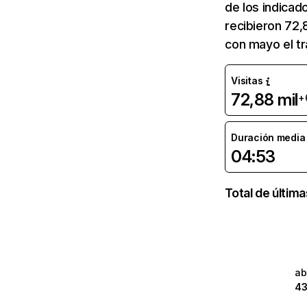
de los indicad
recibieron 72,
con mayo el t
Visitas
72,88 mil
+
Duración media d
04:53
Total de últim
ab
43