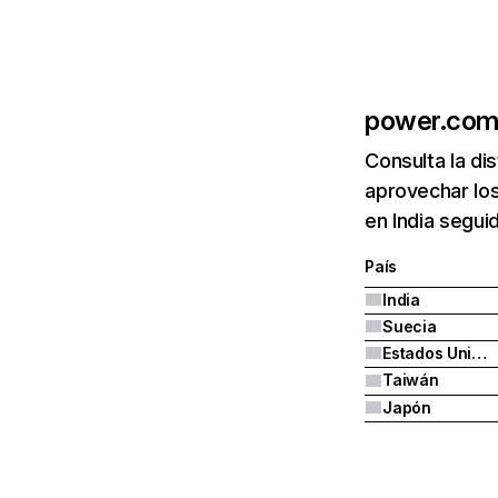
power.co
Consulta la di
aprovechar lo
en India segui
País
India
Suecia
Estados Unidos
Taiwán
Japón