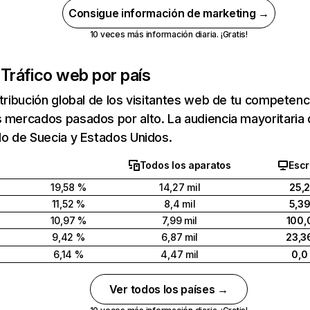
Consigue información de marketing →
10 veces más información diaria. ¡Gratis!
m
Tráfico web por país
stribución global de los visitantes web de tu competen
s mercados pasados por alto. La audiencia mayoritari
do de Suecia y Estados Unidos.
Todos los aparatos
Escr
19,58 %
14,27 mil
25,
11,52 %
8,4 mil
5,3
10,97 %
7,99 mil
100,
9,42 %
6,87 mil
23,3
6,14 %
4,47 mil
0,0
Ver todos los países →