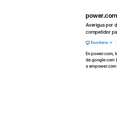
power.co
Averigua por d
competidor par
Escritorio
En power.com, lo
de google.com (2
a empower.com 