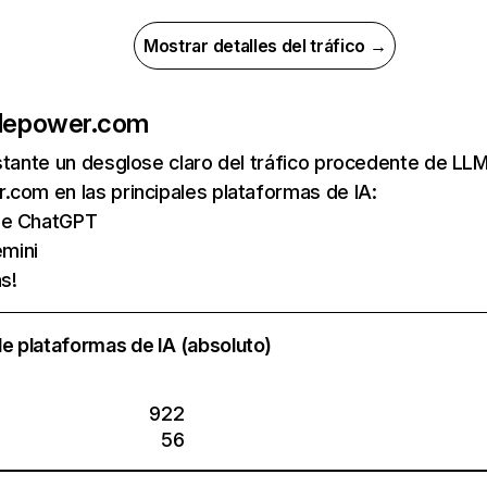
Mostrar detalles del tráfico →
de
power.com
nstante un desglose claro del tráfico procedente de 
com en las principales plataformas de IA:
 de ChatGPT
mini
s!
e plataformas de IA (absoluto)
922
56