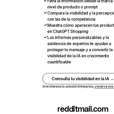
Filtra la información desde la marca 
nivel de producto o prompt
Compara la visibilidad y la percepci
con las de la competencia
Muestra cómo aparecen tus produc
en ChatGPT Shopping
Los informes personalizables y la
asistencia de expertos te ayudan a
proteger tu mensaje y a convertir la
visibilidad de la IA en crecimiento
cuantificable
Comsulta tu visibilidad en la IA 
Si te interesa la solución Enterprise,
¡reserva un
redditmail.com