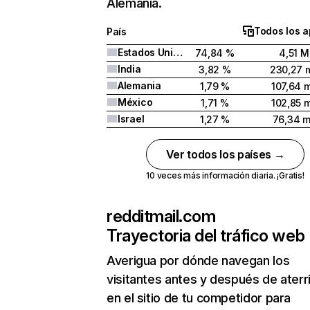
Alemania.
Todos los a
País
Estados Unidos
74,84 %
4,51 M
India
3,82 %
230,27 m
Alemania
1,79 %
107,64 m
México
1,71 %
102,85 m
Israel
1,27 %
76,34 m
Ver todos los países →
10 veces más información diaria. ¡Gratis!
redditmail.com
Trayectoria del tráfico web
Averigua por dónde navegan los
visitantes antes y después de aterr
en el sitio de tu competidor para