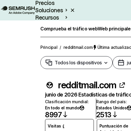
Precios
Soluciones
Recursos
Empresas
Comprueba el tráfico web
Web principale
Principal
/
redditmail.com
Última actualizac
Todos los dispositivos
j
redditmail.com
junio de 2026 Estadísticas de tráfic
Clasificación mundial
:
Rango del país
:
En todo el mundo
Estados Unidos
8997
2513
Visitas
Puntuación de