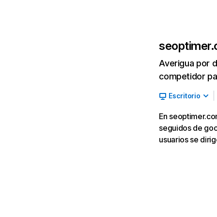
seoptimer
Averigua por d
competidor par
Escritorio
En seoptimer.com
seguidos de goog
usuarios se dir