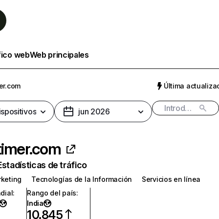
fico web
Web principales
er.com
Última actualizac
ispositivos
jun 2026
timer.com
Estadísticas de tráfico
rketing
Tecnologías de la Información
Servicios en línea
dial
:
Rango del país
:
India
10.845