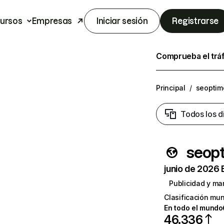
ursos
Empresas
Iniciar sesión
Registrarse
Comprueba el trá
Principal
/
seoptim
Todos los d
seop
junio de 2026 
Publicidad y ma
Clasificación mun
En todo el mundo
46.336