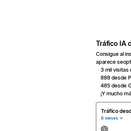
Tráfico IA 
Consigue al i
aparece seopti
3 mil visita
888 desde P
485 desde G
¡Y mucho má
Tráfico desd
6 meses