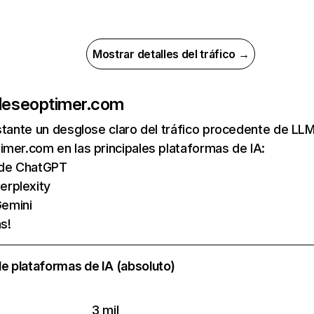
Mostrar detalles del tráfico →
de
seoptimer.com
nstante un desglose claro del tráfico procedente de 
mer.com en las principales plataformas de IA:
s de ChatGPT
erplexity
emini
s!
e plataformas de IA (absoluto)
3 mil