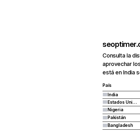
seoptimer
Consulta la di
aprovechar lo
está en India 
País
India
Estados Unidos
Nigeria
Pakistán
Bangladesh