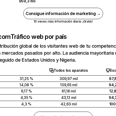
959,3 mil
Consigue información de marketing →
10 veces más información diaria. ¡Gratis!
.com
Tráfico web por país
stribución global de los visitantes web de tu competen
s mercados pasados por alto. La audiencia mayoritari
seguido de Estados Unidos y Nigeria.
Todos los aparatos
Esc
31,25 %
309,97 mil
87,
14,08 %
139,65 mil
94,
6,17 %
61,18 mil
12,
4,35 %
43,12 mil
94,
4,3 %
42,63 mil
100