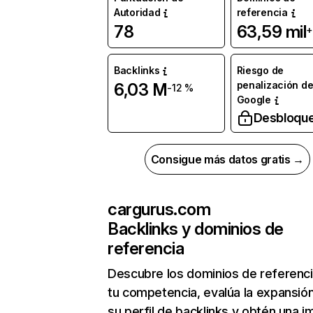
Autoridad
referencia
78
63,59 mil
+
Backlinks
Riesgo de
penalización d
6,03 M
-12 %
Google
Desbloqu
Consigue más datos gratis →
cargurus.com
Backlinks y dominios de
referencia
Descubre los dominios de referenc
tu competencia, evalúa la expansió
su perfil de backlinks y obtén una 