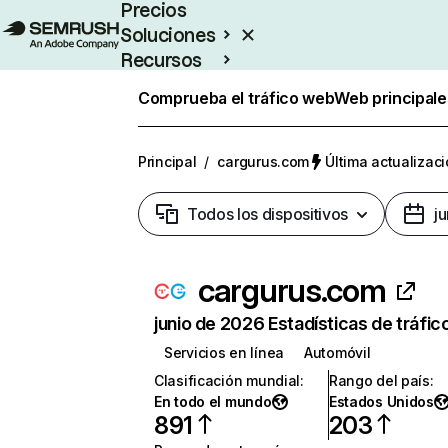
Precios
Soluciones
Recursos
Empresas
Comprueba el tráfico web
Web principale
Principal
/
cargurus.com
Última actualizaci
Todos los dispositivos
j
cargurus.com
junio de 2026 Estadísticas de tráfic
Servicios en línea
Automóvil
Clasificación mundial
:
Rango del país
:
En todo el mundo
Estados Unidos
891
203