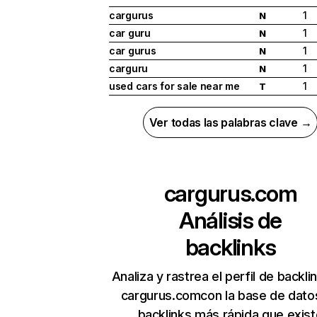
cargurus
1
N
car guru
1
N
car gurus
1
N
carguru
1
N
used cars for sale near me
1
T
Ver todas las palabras clave →
cargurus.com
Análisis de
backlinks
Analiza y rastrea el perfil de backli
cargurus.comcon la base de dato
backlinks más rápida que exist