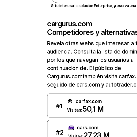
Si te interesa la solución Enterprise,
¡reserva un
cargurus.com
Competidores y alternativa
Revela otras webs que interesan a 
audiencia. Consulta la lista de domi
por los que navegan los usuarios a
continuación de. El público de
Cargurus.comtambién visita carfax
seguido de cars.com y autotrader.
carfax.com
#
1
50,1 M
Visitas:
cars.com
#
2
27,23 M
Visitas: