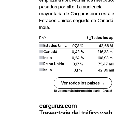
pasados por alto. La audiencia
mayoritaria de Cargurus.com está 
Estados Unidos seguido de Canadá
India.
Todos los ap
País
Estados Unidos
97,8 %
43,68 M
Canadá
0,48 %
216,33 mi
India
0,24 %
108,93 mi
Reino Unido
0,17 %
75,47 mil
Italia
0,1 %
42,89 mil
Ver todos los países →
10 veces más información diaria. ¡Gratis!
cargurus.com
Trayectoria del tráfico web