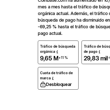
Coinbase.com ha aumentado en 10
mes a mes hasta el tráfico de bús
orgánica actual. Además, el tráfico 
búsqueda de pago ha disminuido e
-69,25 % hasta el tráfico de búsqu
pago actual.
Tráfico de búsqueda
Tráfico de bús
orgánica
de pago
9,65 M
29,83 mil
+11 %
-
Cuota de tráfico de
marca
Desbloquear