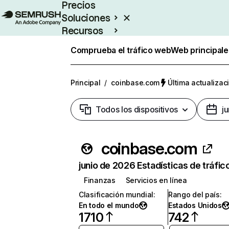
Precios
Soluciones
Recursos
Empresas
Comprueba el tráfico web
Web principale
Principal
/
coinbase.com
Última actualizaci
Todos los dispositivos
j
coinbase.com
junio de 2026 Estadísticas de tráfic
Finanzas
Servicios en línea
Clasificación mundial
:
Rango del país
:
En todo el mundo
Estados Unidos
1710
742