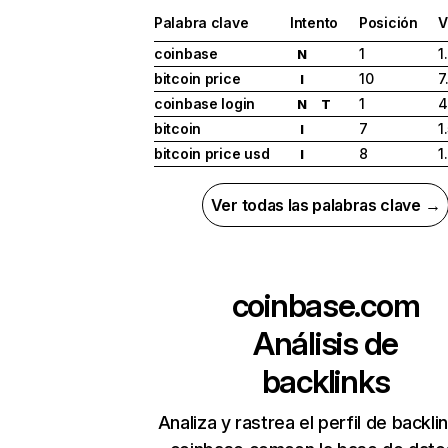
Palabra clave
Intento
Posición
V
coinbase
1
1
N
bitcoin price
10
7
I
coinbase login
1
4
N
T
bitcoin
7
1
I
bitcoin price usd
8
1
I
Ver todas las palabras clave →
coinbase.com
Análisis de
backlinks
Analiza y rastrea el perfil de backli