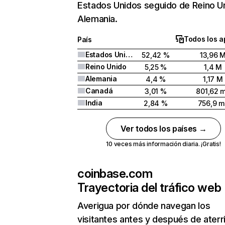
Estados Unidos seguido de Reino U
Alemania.
Todos los a
País
Estados Unidos
52,42 %
13,96 
Reino Unido
5,25 %
1,4 M
Alemania
4,4 %
1,17 M
Canadá
3,01 %
801,62 m
India
2,84 %
756,9 mi
Ver todos los países →
10 veces más información diaria. ¡Gratis!
coinbase.com
Trayectoria del tráfico web
Averigua por dónde navegan los
visitantes antes y después de aterr