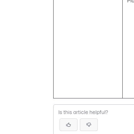
Plu
Is this article helpful?